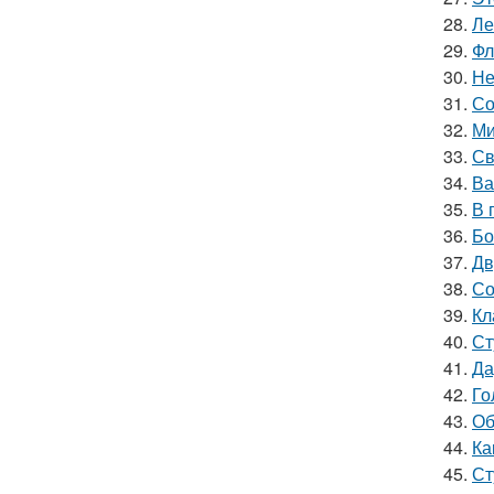
28.
Ле
29.
Фл
30.
Не
31.
Со
32.
Ми
33.
Св
34.
Ва
35.
В 
36.
Бо
37.
Дв
38.
Со
39.
Кл
40.
Ст
41.
Да
42.
Го
43.
Об
44.
Ка
45.
Ст