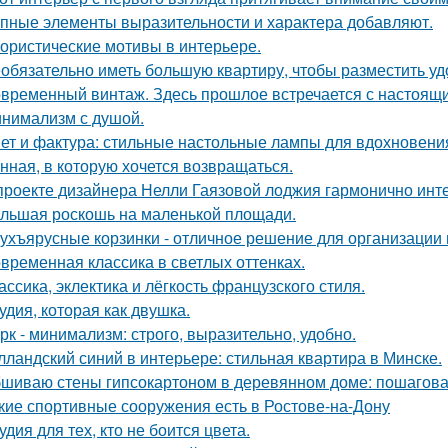
пные элементы выразительности и характера добавляют.
ористические мотивы в интерьере.
обязательно иметь большую квартиру, чтобы разместить удо
временный винтаж. Здесь прошлое встречается с настоящи
нимализм с душой.
ет и фактура: стильные настольные лампы для вдохновени
нная, в которую хочется возвращаться.
проекте дизайнера Нелли Гаязовой лоджия гармонично инт
льшая роскошь на маленькой площади.
ухъярусные корзинки - отличное решение для организации 
временная классика в светлых оттенках.
ассика, эклектика и лёгкость французского стиля.
удия, которая как двушка.
рк - минимализм: строго, выразительно, удобно.
лландский синий в интерьере: стильная квартира в Минске.
шиваю стены гипсокартоном в деревянном доме: пошагова
кие спортивные сооружения есть в Ростове-на-Дону
удия для тех, кто не боится цвета.