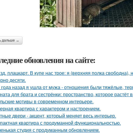
ь дальше →
ледние обновления на сайте:
зд, плацкарт. В купе нас трое: я (верхняя полка свободна),
рно десяти.
 года назад я ушла от мужа - отношения были тяжёлые, тер
ната для брата и сестрёнки: пространство, которое растёт в
льские мотивы в современном интерьере.
ерная квартира с характером и настроением.
тные двери - акцент, который меняет весь интерьер.
пактная квартира с продуманной функциональностью.
енькая студия с продуманным обновлением.