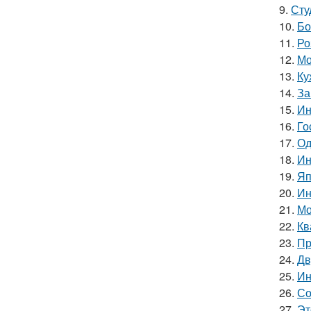
9.
Сту
10.
Бо
11.
Ро
12.
Мо
13.
Ку
14.
За
15.
Ин
16.
Го
17.
Од
18.
Ин
19.
Яп
20.
Ин
21.
Мо
22.
Кв
23.
Пр
24.
Дв
25.
Ин
26.
Со
27.
Эт