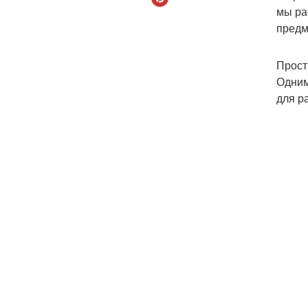
мы ра
предм
Прост
Одним
для р