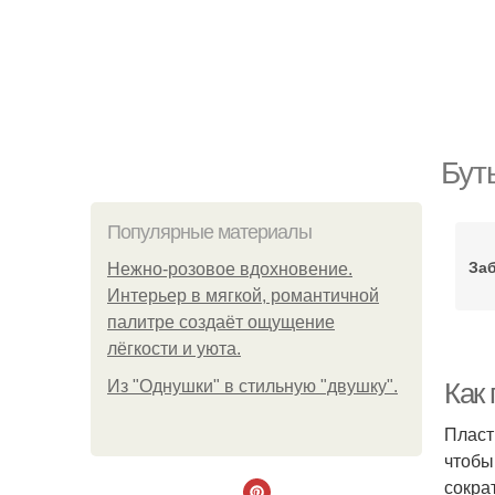
Бут
Популярные материалы
За
Нежно-розовое вдохновение.
Интерьер в мягкой, романтичной
палитре создаёт ощущение
лёгкости и уюта.
Из "Однушки" в стильную "двушку".
Как
Пласт
чтобы
сокра