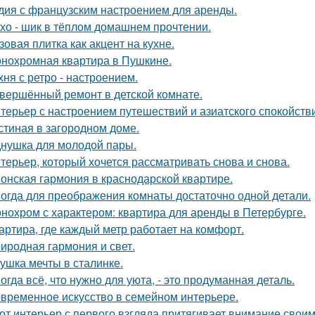
дия с французским настроением для аренды.
хо - шик в тёплом домашнем прочтении.
зовая плитка как акцент на кухне.
нохромная квартира в Пушкине.
хня с ретро - настроением.
вершённый ремонт в детской комнате.
терьер с настроением путешествий и азиатского спокойств
стиная в загородном доме.
нушка для молодой пары.
терьер, который хочется рассматривать снова и снова.
онская гармония в краснодарской квартире.
огда для преображения комнаты достаточно одной детали.
нохром с характером: квартира для аренды в Петербурге.
артира, где каждый метр работает на комфорт.
иродная гармония и свет.
ушка мечты в сталинке.
огда всё, что нужно для уюта, - это продуманная деталь.
временное искусство в семейном интерьере.
от интерьер с первого взгляда притягивает внимание свои