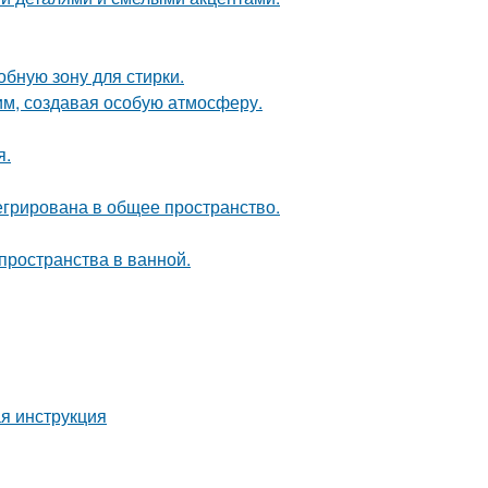
бную зону для стирки.
м, создавая особую атмосферу.
я.
егрирована в общее пространство.
пространства в ванной.
я инструкция