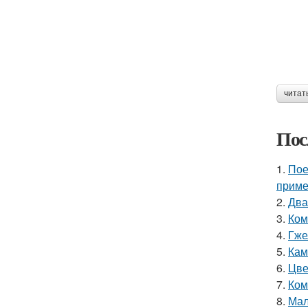
читат
Пос
1.
Пое
приме
2.
Два
3.
Ком
4.
Гже
5.
Кам
6.
Цве
7.
Ком
8.
Мал