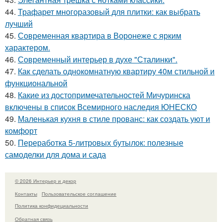
44.
Трафарет многоразовый для плитки: как выбрать
лучший
45.
Современная квартира в Воронеже с ярким
характером.
46.
Современный интерьер в духе "Сталинки".
47.
Как сделать однокомнатную квартиру 40м стильной и
функциональной
48.
Какие из достопримечательностей Мичуринска
включены в список Всемирного наследия ЮНЕСКО
49.
Маленькая кухня в стиле прованс: как создать уют и
комфорт
50.
Переработка 5-литровых бутылок: полезные
самоделки для дома и сада
© 2026 Интерьер и декор
Контакты
Пользовательское соглашение
Политика конфидециальности
Обратная связь