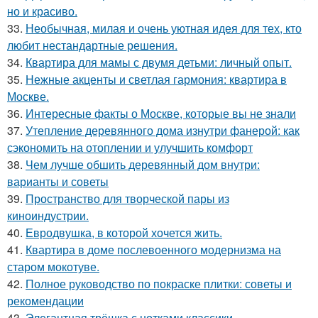
но и красиво.
33.
Необычная, милая и очень уютная идея для тех, кто
любит нестандартные решения.
34.
Квартира для мамы с двумя детьми: личный опыт.
35.
Нежные акценты и светлая гармония: квартира в
Москве.
36.
Интересные факты о Москве, которые вы не знали
37.
Утепление деревянного дома изнутри фанерой: как
сэкономить на отоплении и улучшить комфорт
38.
Чем лучше обшить деревянный дом внутри:
варианты и советы
39.
Пространство для творческой пары из
киноиндустрии.
40.
Евродвушка, в которой хочется жить.
41.
Квартира в доме послевоенного модернизма на
старом мокотуве.
42.
Полное руководство по покраске плитки: советы и
рекомендации
43.
Элегантная трёшка с нотками классики.