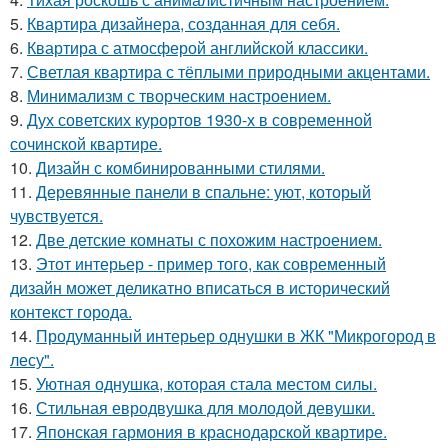
5.
Квартира дизайнера, созданная для себя.
6.
Квартира с атмосферой английской классики.
7.
Светлая квартира с тёплыми природными акцентами.
8.
Минимализм с творческим настроением.
9.
Дух советских курортов 1930-х в современной
сочинской квартире.
10.
Дизайн с комбинированными стилями.
11.
Деревянные панели в спальне: уют, который
чувствуется.
12.
Две детские комнаты с похожим настроением.
13.
Этот интерьер - пример того, как современный
дизайн может деликатно вписаться в исторический
контекст города.
14.
Продуманный интерьер однушки в ЖК "Микрогород в
лесу".
15.
Уютная однушка, которая стала местом силы.
16.
Стильная евродвушка для молодой девушки.
17.
Японская гармония в краснодарской квартире.