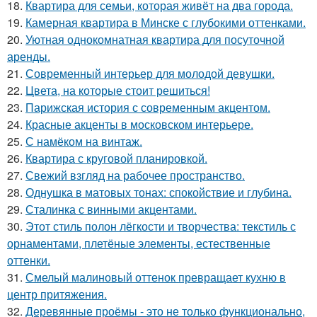
18.
Квартира для семьи, которая живёт на два города.
19.
Камерная квартира в Минске с глубокими оттенками.
20.
Уютная однокомнатная квартира для посуточной
аренды.
21.
Современный интерьер для молодой девушки.
22.
Цвета, на которые стоит решиться!
23.
Парижская история с современным акцентом.
24.
Красные акценты в московском интерьере.
25.
С намёком на винтаж.
26.
Квартира с круговой планировкой.
27.
Свежий взгляд на рабочее пространство.
28.
Однушка в матовых тонах: спокойствие и глубина.
29.
Сталинка с винными акцентами.
30.
Этот стиль полон лёгкости и творчества: текстиль с
орнаментами, плетёные элементы, естественные
оттенки.
31.
Смелый малиновый оттенок превращает кухню в
центр притяжения.
32.
Деревянные проёмы - это не только функционально,