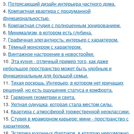
3.
Потрясающий дизайн интерьера частного дома.
4.
Компактная квартира с продуманной
функциональностью.
5.
Компактная студия с полноценным зонированием.
6.
Минимализм, в котором есть глубина.
7.
Графичная элегантность: интерьер с характером.
8.
Тёмный монохром с характером.
9.
Винтажное настроение в новостройке.
10.
Эта кухня - отличный пример того, как даже
небольшое пространство может быть удобным и
функциональным для большой семьи.
11.
Тихая роскошь. Интерьер, в котором нет кричащих
решений, но есть ощущение статуса и комфорта.
12.
Гармония геометрии и света.
13.
Уютная однушка, которая стала местом силы.
14.
Квартира с атмосферой торжественной неоклассики.
15.
Студия в мраморном карьере: мини - пространство с
характером.
16.
Эстетика кухонных фартуков, в которую невозможно