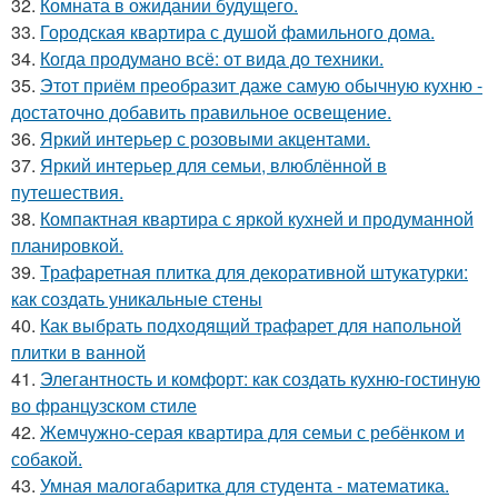
32.
Комната в ожидании будущего.
33.
Городская квартира с душой фамильного дома.
34.
Когда продумано всё: от вида до техники.
35.
Этот приём преобразит даже самую обычную кухню -
достаточно добавить правильное освещение.
36.
Яркий интерьер с розовыми акцентами.
37.
Яркий интерьер для семьи, влюблённой в
путешествия.
38.
Компактная квартира с яркой кухней и продуманной
планировкой.
39.
Трафаретная плитка для декоративной штукатурки:
как создать уникальные стены
40.
Как выбрать подходящий трафарет для напольной
плитки в ванной
41.
Элегантность и комфорт: как создать кухню-гостиную
во французском стиле
42.
Жемчужно-серая квартира для семьи с ребёнком и
собакой.
43.
Умная малогабаритка для студента - математика.