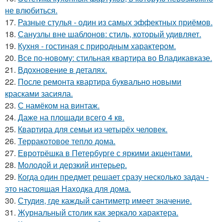
не влюбиться.
17.
Разные стулья - один из самых эффектных приёмов.
18.
Санузлы вне шаблонов: стиль, который удивляет.
19.
Кухня - гостиная с природным характером.
20.
Все по-новому: стильная квартира во Владикавказе.
21.
Вдохновение в деталях.
22.
После ремонта квартира буквально новыми
красками засияла.
23.
С намёком на винтаж.
24.
Даже на площади всего 4 кв.
25.
Квартира для семьи из четырёх человек.
26.
Терракотовое тепло дома.
27.
Евротрёшка в Петербурге с яркими акцентами.
28.
Молодой и дерзкий интерьер.
29.
Когда один предмет решает сразу несколько задач -
это настоящая Находка для дома.
30.
Студия, где каждый сантиметр имеет значение.
31.
Журнальный столик как зеркало характера.