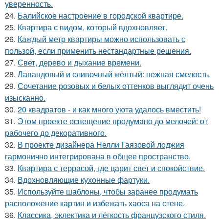
уверенность.
24.
Балийское настроение в городской квартире.
25.
Квартира с видом, который вдохновляет.
26.
Каждый метр квартиры можно использовать с
пользой, если применить нестандартные решения.
27.
Свет, дерево и дыхание времени.
28.
Лавандовый и сливочный жёлтый: нежная смелость.
29.
Сочетание розовых и белых оттенков выглядит очень
изысканно.
30.
20 квадратов - и как много уюта удалось вместить!
31.
Этом проекте освещение продумано до мелочей: от
рабочего до декоративного.
32.
В проекте дизайнера Нелли Гаязовой лоджия
гармонично интегрирована в общее пространство.
33.
Квартира с террасой, где царит свет и спокойствие.
34.
Вдохновляющие кухонные фартуки.
35.
Используйте шаблоны, чтобы заранее продумать
расположение картин и избежать хаоса на стене.
36.
Классика, эклектика и лёгкость французского стиля.