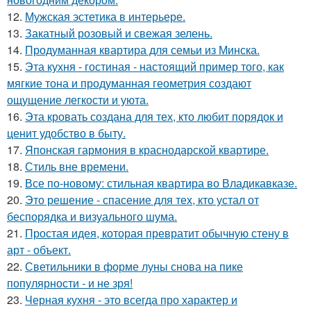
12.
Мужская эстетика в интерьере.
13.
Закатный розовый и свежая зелень.
14.
Продуманная квартира для семьи из Минска.
15.
Эта кухня - гостиная - настоящий пример того, как
мягкие тона и продуманная геометрия создают
ощущение легкости и уюта.
16.
Эта кровать создана для тех, кто любит порядок и
ценит удобство в быту.
17.
Японская гармония в краснодарской квартире.
18.
Стиль вне времени.
19.
Все по-новому: стильная квартира во Владикавказе.
20.
Это решение - спасение для тех, кто устал от
беспорядка и визуального шума.
21.
Простая идея, которая превратит обычную стену в
арт - объект.
22.
Светильники в форме луны снова на пике
популярности - и не зря!
23.
Черная кухня - это всегда про характер и