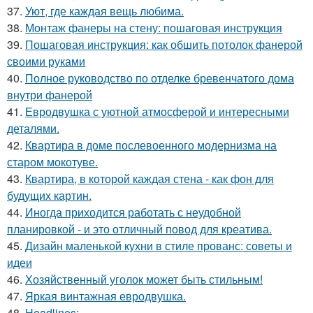
37.
Уют, где каждая вещь любима.
38.
Монтаж фанеры на стену: пошаговая инструкция
39.
Пошаговая инструкция: как обшить потолок фанерой
своими руками
40.
Полное руководство по отделке бревенчатого дома
внутри фанерой
41.
Евродвушка с уютной атмосферой и интересными
деталями.
42.
Квартира в доме послевоенного модернизма на
старом мокотуве.
43.
Квартира, в которой каждая стена - как фон для
будущих картин.
44.
Иногда приходится работать с неудобной
планировкой - и это отличный повод для креатива.
45.
Дизайн маленькой кухни в стиле прованс: советы и
идеи
46.
Хозяйственный уголок может быть стильным!
47.
Яркая винтажная евродвушка.
48.
Headlines: