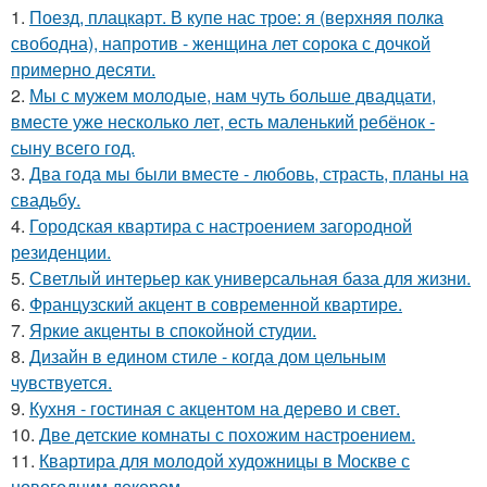
1.
Поезд, плацкарт. В купе нас трое: я (верхняя полка
свободна), напротив - женщина лет сорока с дочкой
примерно десяти.
2.
Мы с мужем молодые, нам чуть больше двадцати,
вместе уже несколько лет, есть маленький ребёнок -
сыну всего год.
3.
Два года мы были вместе - любовь, страсть, планы на
свадьбу.
4.
Городская квартира с настроением загородной
резиденции.
5.
Светлый интерьер как универсальная база для жизни.
6.
Французский акцент в современной квартире.
7.
Яркие акценты в спокойной студии.
8.
Дизайн в едином стиле - когда дом цельным
чувствуется.
9.
Кухня - гостиная с акцентом на дерево и свет.
10.
Две детские комнаты с похожим настроением.
11.
Квартира для молодой художницы в Москве с
новогодним декором.