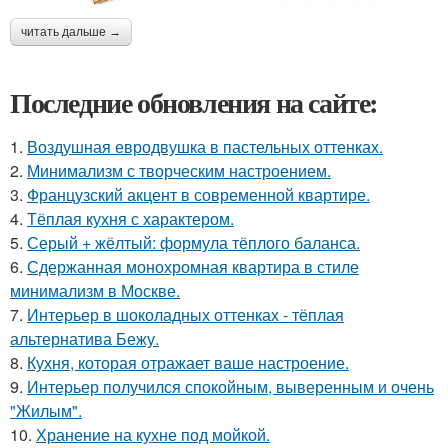
читать дальше →
Последние обновления на сайте:
1.
Воздушная евродвушка в пастельных оттенках.
2.
Минимализм с творческим настроением.
3.
Французский акцент в современной квартире.
4.
Тёплая кухня с характером.
5.
Серый + жёлтый: формула тёплого баланса.
6.
Сдержанная монохромная квартира в стиле
минимализм в Москве.
7.
Интерьер в шоколадных оттенках - тёплая
альтернатива Бежу.
8.
Кухня, которая отражает ваше настроение.
9.
Интерьер получился спокойным, выверенным и очень
"Жилым".
10.
Хранение на кухне под мойкой.