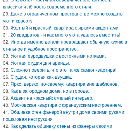
классики и лёгкость современного стиля.
29.
Даже в ограниченном пространстве можно создать
уют и красоту.
30.
Желтый и красный: квартира с яркими акцентами.
31.
20 квадратов - и как много уюта удалось вместить!
32.
Иногда именно детали превращают обычную кухню в
стильное и удобное пространство.
33.
Уютная евродвушка с восточными нотками.
34.
Уютная студия для аренды.
35.
Сложно поверить, что это та же самая квартира!
36.
Студия, которая как двушка.
37.
Ярко, дерзко, по-своему: квартира вне шаблонов.
38.
Как в загородном доме, но в городе.
39.
Акцент на красный: смелый интерьер.
40.
Московская квартира с французским настроением.
41.
Обшивка стен фанерой внутри дома своими руками:
пошаговая инструкция
42.
Как сделать обшивку стены из фанеры своими