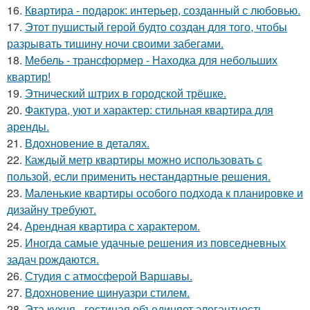
16.
Квартира - подарок: интерьер, созданный с любовью.
17.
Этот пушистый герой будто создан для того, чтобы
разрывать тишину ночи своими забегами.
18.
Мебель - трансформер - Находка для небольших
квартир!
19.
Этнический штрих в городской трёшке.
20.
Фактура, уют и характер: стильная квартира для
аренды.
21.
Вдохновение в деталях.
22.
Каждый метр квартиры можно использовать с
пользой, если применить нестандартные решения.
23.
Маленькие квартиры особого подхода к планировке и
дизайну требуют.
24.
Арендная квартира с характером.
25.
Иногда самые удачные решения из повседневных
задач рождаются.
26.
Студия с атмосферой Варшавы.
27.
Вдохновение шинуазри стилем.
28.
Эта кухня - гостиная объединяет элегантность