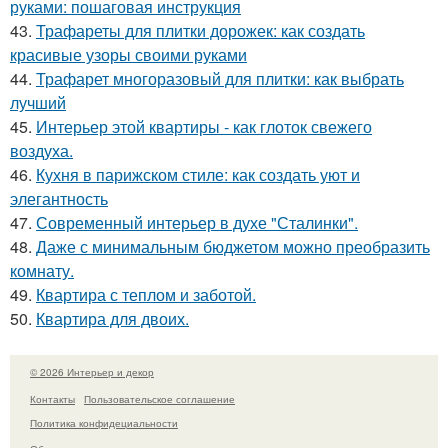
руками: пошаговая инструкция
43.
Трафареты для плитки дорожек: как создать
красивые узоры своими руками
44.
Трафарет многоразовый для плитки: как выбрать
лучший
45.
Интерьер этой квартиры - как глоток свежего
воздуха.
46.
Кухня в парижском стиле: как создать уют и
элегантность
47.
Современный интерьер в духе "Сталинки".
48.
Даже с минимальным бюджетом можно преобразить
комнату.
49.
Квартира с теплом и заботой.
50.
Квартира для двоих.
© 2026 Интерьер и декор
Контакты
Пользовательское соглашение
Политика конфидециальности