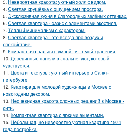
3.
Невероятная красота: уютный холл с видом.
4.
Светлая хрущёвка с ощущением простора.
5.
Эксклюзивная кухня в благородных зелёных оттенках.
6.
Светлая квартира - оазис с элементами экостиля.
7.
Тёплый минимализм с характером.
8.
Светлая квартира - это всегда про воздух и
спокойствие.
9.
Компактная спальня с умной системой хранения.
10.
Деревянные панели в спальне: уют, который
чувствуется.
11.
Цвета и текстуры: уютный интерьер в Санкт-
петербурге.
12.
Квартира для молодой художницы в Москве с
новогодним декором.
13.
Неочевидная красота сложных решений в Москве -
сити.
14.
Компактная квартира с яркими акцентами.
15.
Небольшая, но невероятно уютная квартира 1974
года постройки.