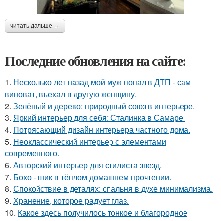
читать дальше →
Последние обновления на сайте:
1.
Несколько лет назад мой муж попал в ДТП - сам
виноват, въехал в другую женщину.
2.
Зелёный и дерево: природный союз в интерьере.
3.
Яркий интерьер для себя: Сталинка в Самаре.
4.
Потрясающий дизайн интерьера частного дома.
5.
Неоклассический интерьер с элементами
современного.
6.
Авторский интерьер для стилиста звезд.
7.
Бохо - шик в тёплом домашнем прочтении.
8.
Спокойствие в деталях: спальня в духе минимализма.
9.
Хранение, которое радует глаз.
10.
Какое здесь получилось тонкое и благородное