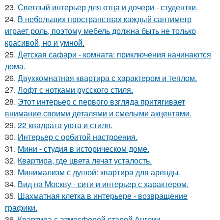
23.
Светлый интерьер для отца и дочери - студентки.
24.
В небольших пространствах каждый сантиметр
играет роль, поэтому мебель должна быть не только
красивой, но и умной.
25.
Детская сафари - комната: приключения начинаются
дома.
26.
Двухкомнатная квартира с характером и теплом.
27.
Лофт с нотками русского стиля.
28.
Этот интерьер с первого взгляда притягивает
внимание своими деталями и смелыми акцентами.
29.
22 квадрата уюта и стиля.
30.
Интерьер с орбитой настроения.
31.
Мини - студия в историческом доме.
32.
Квартира, где цвета лечат усталость.
33.
Минимализм с душой: квартира для аренды.
34.
Вид на Москву - сити и интерьер с характером.
35.
Шахматная клетка в интерьере - возвращение
графики.
36.
Квартира с атмосферой старой Англии.