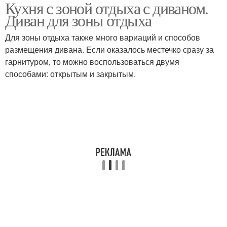
Кухня с зоной отдыха с диваном.
Узкая кухня
Кухни с диваном
Диван для зоны отдыха
Для зоны отдыха также много вариаций и способов
размещения дивана. Если оказалось местечко сразу за
Диван на кухне-
гарнитуром, то можно воспользоваться двумя
Диван на кухне
гостиной площадью
способами: открытым и закрытым.