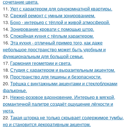
сочетание цвета.
11.
Уют с характером для однокомнатной квартиры.
12.
Свежий ремонт с умным зонированием.
13.
Бохо - интерьер с тёплой и живой атмосферой.
14.
Зонирование кровати с помощью штор.
15.
Спокойная кухня с тёплым характером.
16.
Эта кухня - отличный пример того, как даже
небольшое пространство может быть удобным и
функциональным для большой семьи.
17.
Гармония геометрии и света.
18.
Студия с характером и выразительным акцентом.
19.
Пространство для тишины и безопасности.
20.
Трёшка с винтажными акцентами и стеклоблоками
фальконье.
21.
Нежно-розовое вдохновение. Интерьер в мягкой,
романтичной палитре создаёт ощущение лёгкости и
уюта.
22.
Такая шторка не только скрывает содержимое тумбы,
но и становится декоративным акцентом.