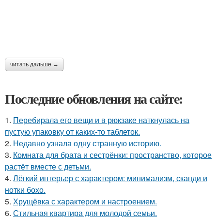
читать дальше →
Последние обновления на сайте:
1.
Перебирала его вещи и в рюкзаке наткнулась на
пустую упаковку от каких-то таблеток.
2.
Недавно узнала одну странную историю.
3.
Комната для брата и сестрёнки: пространство, которое
растёт вместе с детьми.
4.
Лёгкий интерьер с характером: минимализм, сканди и
нотки бохо.
5.
Хрущёвка с характером и настроением.
6.
Стильная квартира для молодой семьи.