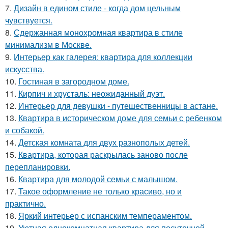
7.
Дизайн в едином стиле - когда дом цельным
чувствуется.
8.
Сдержанная монохромная квартира в стиле
минимализм в Москве.
9.
Интерьер как галерея: квартира для коллекции
искусства.
10.
Гостиная в загородном доме.
11.
Кирпич и хрусталь: неожиданный дуэт.
12.
Интерьер для девушки - путешественницы в астане.
13.
Квартира в историческом доме для семьи с ребенком
и собакой.
14.
Детская комната для двух разнополых детей.
15.
Квартира, которая раскрылась заново после
перепланировки.
16.
Квартира для молодой семьи с малышом.
17.
Такое оформление не только красиво, но и
практично.
18.
Яркий интерьер с испанским темпераментом.
19.
Уютная однокомнатная квартира для посуточной