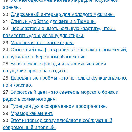
аренды.
20.
Сдержанный интерьер для молодого мужчины.
21.
Стиль и удобство для жизни в Тюмени.
22.
Необязательно иметь большую квартиру, чтобы
разместить удобную зону для стирки.
23.
Маленькая, но с характером.
24.
Столетний шкаф сохранил в себе память поколений,
но нуждался в бережном обновлении.
25.
Белоснежные фасады и лаконичные линии
ощущение простора создают.
26.
Деревянные проёмы - это не только функционально,
но и красиво.
27.
Бирюзовый цвет - это свежесть морского бриза и
радость солнечного дня.
28.
Турецкий дух в современном пространстве.
29.
Мрамор как акцент.
30.
Этот интерьер сразу влюбляет в себя: уютный,
современный и тёплый.