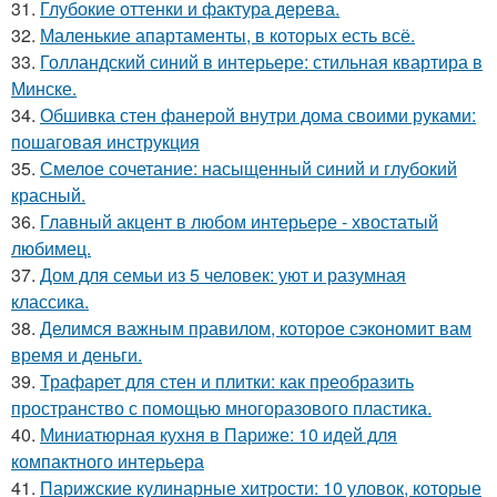
31.
Глубокие оттенки и фактура дерева.
32.
Маленькие апартаменты, в которых есть всё.
33.
Голландский синий в интерьере: стильная квартира в
Минске.
34.
Обшивка стен фанерой внутри дома своими руками:
пошаговая инструкция
35.
Смелое сочетание: насыщенный синий и глубокий
красный.
36.
Главный акцент в любом интерьере - хвостатый
любимец.
37.
Дом для семьи из 5 человек: уют и разумная
классика.
38.
Делимся важным правилом, которое сэкономит вам
время и деньги.
39.
Трафарет для стен и плитки: как преобразить
пространство с помощью многоразового пластика.
40.
Миниатюрная кухня в Париже: 10 идей для
компактного интерьера
41.
Парижские кулинарные хитрости: 10 уловок, которые