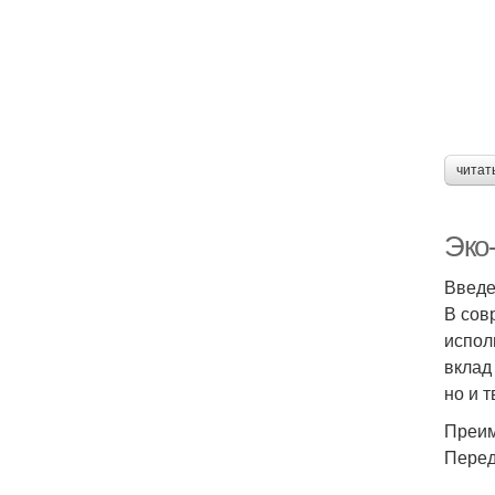
читат
Эко
Введ
В сов
испол
вклад
но и 
Преим
Перед