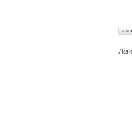
читат
Лёг