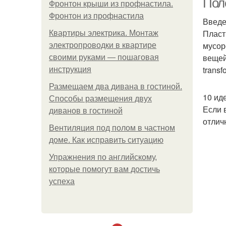
Пол
Фронтон крыши из профнастила.
Фронтон из профнастила
Введ
Пласт
Квартиры электрика. Монтаж
мусор
электропроводки в квартире
вещей
своими руками — пошаговая
trans
инструкция
Размещаем два дивана в гостиной.
10 ид
Способы размещения двух
Если 
диванов в гостиной
отлич
Вентиляция под полом в частном
доме. Как исправить ситуацию
Упражнения по английскому,
которые помогут вам достичь
успеха