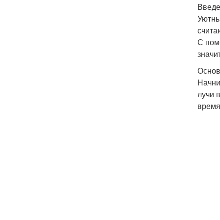
Введ
Уютны
счита
С пом
значи
Основ
Начни
лучи 
время