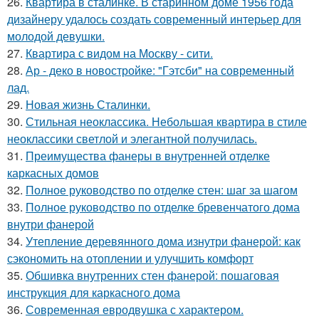
26.
Квартира в сталинке. В старинном доме 1956 года
дизайнеру удалось создать современный интерьер для
молодой девушки.
27.
Квартира с видом на Москву - сити.
28.
Ар - деко в новостройке: "Гэтсби" на современный
лад.
29.
Новая жизнь Сталинки.
30.
Стильная неоклассика. Небольшая квартира в стиле
неоклассики светлой и элегантной получилась.
31.
Преимущества фанеры в внутренней отделке
каркасных домов
32.
Полное руководство по отделке стен: шаг за шагом
33.
Полное руководство по отделке бревенчатого дома
внутри фанерой
34.
Утепление деревянного дома изнутри фанерой: как
сэкономить на отоплении и улучшить комфорт
35.
Обшивка внутренних стен фанерой: пошаговая
инструкция для каркасного дома
36.
Современная евродвушка с характером.