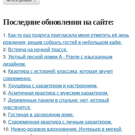
читать дальше →
Последние обновления на сайте:
1.
Как-то раз подруга пригласила меня отметить её день
рождения, решив собрать гостей в небольшом кафе.
2.
Встреча на ночной трассе.
3.
Уютный лесной домик A - Frame с изысканным
дизайном.
4.
Квартира с историей: классика, которая звучит
современно.
5.
Хрущёвка с характером и настроением.
6.
Аскетичная квартира с мужским характером.
7.
Деревянные панели в спальне: уют, который
чувствуется.
8.
Гостиная в загородном доме.
9.
Современная квартира с личным характером.
10.
Нежно-розовое вдохновение. Интерьер в мягкой,