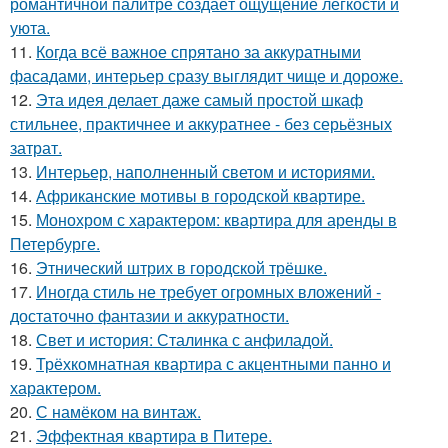
романтичной палитре создаёт ощущение лёгкости и
уюта.
11.
Когда всё важное спрятано за аккуратными
фасадами, интерьер сразу выглядит чище и дороже.
12.
Эта идея делает даже самый простой шкаф
стильнее, практичнее и аккуратнее - без серьёзных
затрат.
13.
Интерьер, наполненный светом и историями.
14.
Африканские мотивы в городской квартире.
15.
Монохром с характером: квартира для аренды в
Петербурге.
16.
Этнический штрих в городской трёшке.
17.
Иногда стиль не требует огромных вложений -
достаточно фантазии и аккуратности.
18.
Свет и история: Сталинка с анфиладой.
19.
Трёхкомнатная квартира с акцентными панно и
характером.
20.
С намёком на винтаж.
21.
Эффектная квартира в Питере.