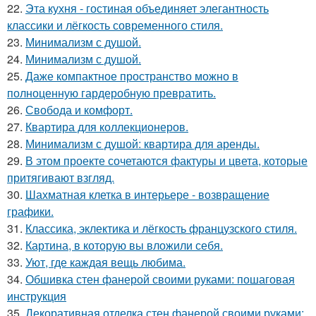
22.
Эта кухня - гостиная объединяет элегантность
классики и лёгкость современного стиля.
23.
Минимализм с душой.
24.
Минимализм с душой.
25.
Даже компактное пространство можно в
полноценную гардеробную превратить.
26.
Свобода и комфорт.
27.
Квартира для коллекционеров.
28.
Минимализм с душой: квартира для аренды.
29.
В этом проекте сочетаются фактуры и цвета, которые
притягивают взгляд.
30.
Шахматная клетка в интерьере - возвращение
графики.
31.
Классика, эклектика и лёгкость французского стиля.
32.
Картина, в которую вы вложили себя.
33.
Уют, где каждая вещь любима.
34.
Обшивка стен фанерой своими руками: пошаговая
инструкция
35.
Декоративная отделка стен фанерой своими руками: