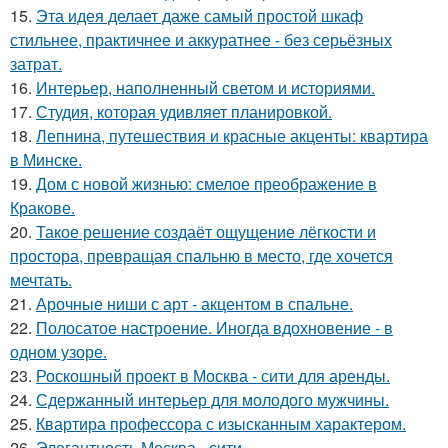
15.
Эта идея делает даже самый простой шкаф
стильнее, практичнее и аккуратнее - без серьёзных
затрат.
16.
Интерьер, наполненный светом и историями.
17.
Студия, которая удивляет планировкой.
18.
Лепнина, путешествия и красные акценты: квартира
в Минске.
19.
Дом с новой жизнью: смелое преображение в
Кракове.
20.
Такое решение создаёт ощущение лёгкости и
простора, превращая спальню в место, где хочется
мечтать.
21.
Арочные ниши с арт - акцентом в спальне.
22.
Полосатое настроение. Иногда вдохновение - в
одном узоре.
23.
Роскошный проект в Москва - сити для аренды.
24.
Сдержанный интерьер для молодого мужчины.
25.
Квартира профессора с изысканным характером.
26.
Элегантность Москва - сити.