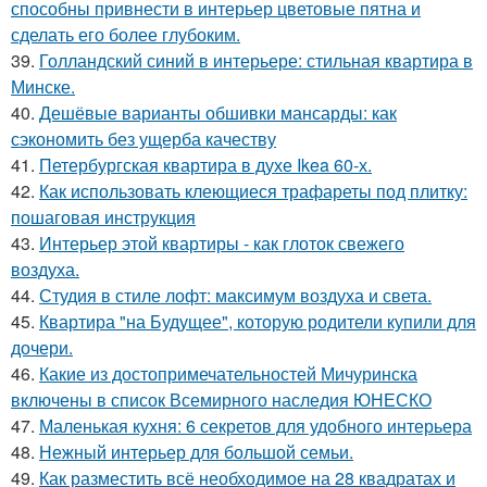
способны привнести в интерьер цветовые пятна и
сделать его более глубоким.
39.
Голландский синий в интерьере: стильная квартира в
Минске.
40.
Дешёвые варианты обшивки мансарды: как
сэкономить без ущерба качеству
41.
Петербургская квартира в духе Ikea 60-х.
42.
Как использовать клеющиеся трафареты под плитку:
пошаговая инструкция
43.
Интерьер этой квартиры - как глоток свежего
воздуха.
44.
Студия в стиле лофт: максимум воздуха и света.
45.
Квартира "на Будущее", которую родители купили для
дочери.
46.
Какие из достопримечательностей Мичуринска
включены в список Всемирного наследия ЮНЕСКО
47.
Маленькая кухня: 6 секретов для удобного интерьера
48.
Нежный интерьер для большой семьи.
49.
Как разместить всё необходимое на 28 квадратах и