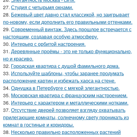
27.
Студия с четырьмя окнами.
28.
Бежевый цвет давно стал классикой, но заигрывает
по-новому, если дополнить его правильными оттенками.
29.
Современный винтаж. Здесь прошлое встречается с
настоящим, создавая особую атмосферу.
30.
Интерьер с орбитой настроения.
31.
Деревянные проёмы - это не только функционально,
но и красиво.
32.
Городская квартира с душой фамильного дома.
33.
Используйте шаблоны, чтобы заранее продумать
расположение картин и избежать хаоса на стене.
34.
Однушка в Петербурге с мягкой элегантностью.
35.
Московская квартира с французским настроением.
36.
Интерьер с характером и металлическими нотками.
37.
Отсутствие дверей позволяет взгляду охватывать
прилегающие комнаты, солнечному свету проникать из
комнат в гостиные и коридоры.
38.
Несколько правильно расположенных растений