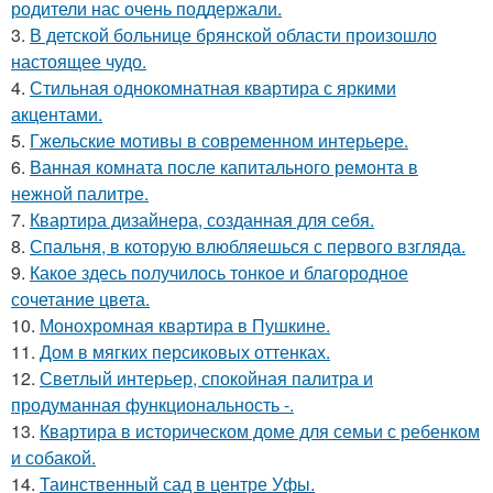
родители нас очень поддержали.
3.
В детской больнице брянской области произошло
настоящее чудо.
4.
Стильная однокомнатная квартира с яркими
акцентами.
5.
Гжельские мотивы в современном интерьере.
6.
Ванная комната после капитального ремонта в
нежной палитре.
7.
Квартира дизайнера, созданная для себя.
8.
Спальня, в которую влюбляешься с первого взгляда.
9.
Какое здесь получилось тонкое и благородное
сочетание цвета.
10.
Монохромная квартира в Пушкине.
11.
Дом в мягких персиковых оттенках.
12.
Светлый интерьер, спокойная палитра и
продуманная функциональность -.
13.
Квартира в историческом доме для семьи с ребенком
и собакой.
14.
Таинственный сад в центре Уфы.