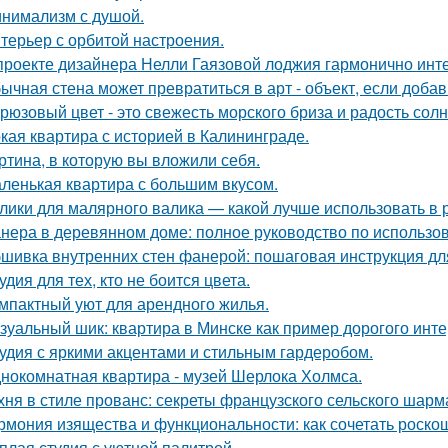
нимализм с душой.
терьер с орбитой настроения.
проекте дизайнера Нелли Гаязовой лоджия гармонично инт
ычная стена может превратиться в арт - объект, если добав
рюзовый цвет - это свежесть морского бриза и радость солн
кая квартира с историей в Калининграде.
ртина, в которую вы вложили себя.
ленькая квартира с большим вкусом.
лики для малярного валика — какой лучше использовать в 
нера в деревянном доме: полное руководство по использо
шивка внутренних стен фанерой: пошаговая инструкция дл
удия для тех, кто не боится цвета.
мпактный уют для арендного жилья.
зуальный шик: квартира в Минске как пример дорогого инте
удия с яркими акцентами и стильным гардеробом.
нокомнатная квартира - музей Шерлока Холмса.
хня в стиле прованс: секреты французского сельского шарм
рмония изящества и функциональности: как сочетать роскош
плая студия с уютной палитрой.