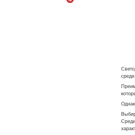
Свето
среди
Преим
котор
Однак
Выбир
Среди
харак