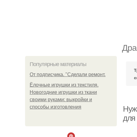
Дра
Популярные материалы
Т
От подписчика. "Сделали ремонт.
с
Ёлочные игрушки из текстиля.
Новогодние игрушки из ткани
своими руками: выкройки и
способы изготовления
Нуж
для