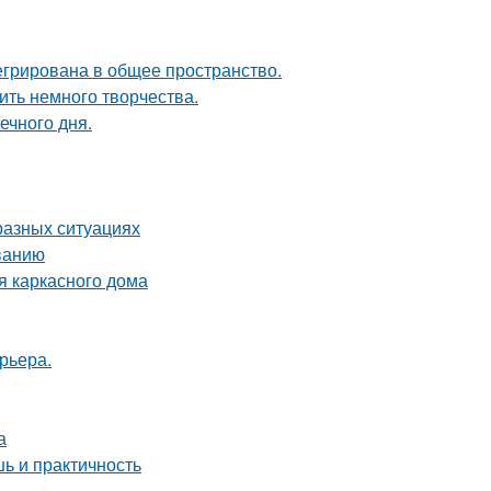
егрирована в общее пространство.
ить немного творчества.
ечного дня.
разных ситуациях
ванию
я каркасного дома
рьера.
а
ь и практичность