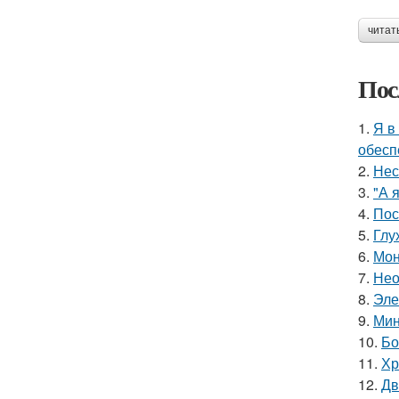
читат
Пос
1.
Я в
обесп
2.
Нес
3.
"А 
4.
Пос
5.
Глу
6.
Мон
7.
Нео
8.
Эле
9.
Мин
10.
Бо
11.
Хр
12.
Дв