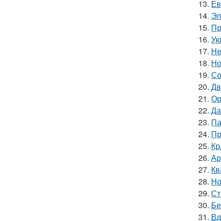
13.
Ев
14.
Эл
15.
Пр
16.
Ую
17.
Не
18.
Но
19.
Со
20.
Дв
21.
Ор
22.
Да
23.
Па
24.
Пр
25.
Кр
26.
Ар
27.
Кв
28.
Но
29.
Ст
30.
Бе
31.
Вд