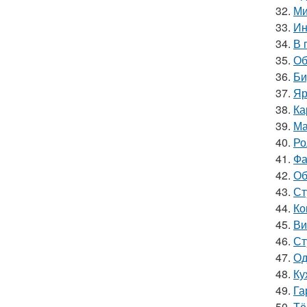
32.
Ми
33.
Ин
34.
В 
35.
Об
36.
Би
37.
Яр
38.
Ка
39.
Ма
40.
Ро
41.
Фа
42.
Об
43.
Ст
44.
Ко
45.
Ви
46.
Ст
47.
Од
48.
Ку
49.
Га
50.
Тё