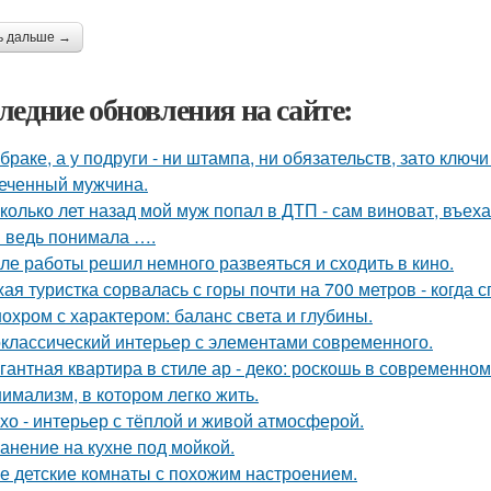
ь дальше →
ледние обновления на сайте:
 браке, а у подруги - ни штампа, ни обязательств, зато ключ
еченный мужчина.
колько лет назад мой муж попал в ДТП - сам виноват, въех
я ведь понимала ….
ле работы решил немного развеяться и сходить в кино.
хая туристка сорвалась с горы почти на 700 метров - когда 
охром с характером: баланс света и глубины.
классический интерьер с элементами современного.
гантная квартира в стиле ар - деко: роскошь в современном
имализм, в котором легко жить.
хо - интерьер с тёплой и живой атмосферой.
анение на кухне под мойкой.
е детские комнаты с похожим настроением.