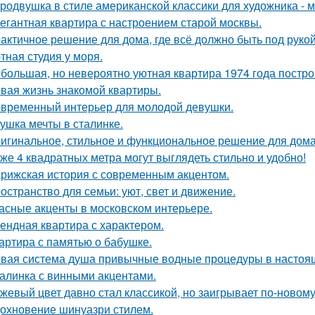
родвушка в стиле американской классики для художника - 
егантная квартира с настроением старой москвы.
актичное решение для дома, где всё должно быть под рукой 
тная студия у моря.
большая, но невероятно уютная квартира 1974 года постро
вая жизнь знакомой квартиры.
временный интерьер для молодой девушки.
ушка мечты в сталинке.
игинальное, стильное и функциональное решение для дома
же 4 квадратных метра могут выглядеть стильно и удобно!
рижская история с современным акцентом.
остранство для семьи: уют, свет и движение.
асные акценты в московском интерьере.
ендная квартира с характером.
артира с памятью о бабушке.
вая система душа привычные водные процедуры в настоя
алинка с винными акцентами.
жевый цвет давно стал классикой, но заигрывает по-новому
охновение шинуазри стилем.