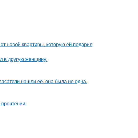
и от новой квартиры, которую ей подарил
ал в другую женщину.
спасатели нашли её, она была не одна.
 прочтении.