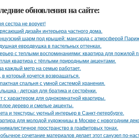
ледние обновления на сайте:
оя сестра не ворует!
рясающий дизайн интерьера частного дома.
нцузский шарм под крышей: мансарда с атмосферой Париж
душная евродвушка в пастельных оттенках.
ерьер с теплыми воспоминаниями: квартира для пожилой п
тлая квартира с тёплыми природными акцентами.
да каждый метр на семью работает.
, в который хочется возвращаться.
пактная спальня с умной системой хранения.
лышка - детская для братика и сестрёнки.
т с характером для однокомнатной квартиры.
плое дерево и смелые акценты.
ета и текстуры: уютный интерьер в Санкт-петербурге.
артира для молодой художницы в Москве с новогодним дек
нималистичное пространство в графитовых тонах.
обычное сочетание материалов делает этот санузел по-на