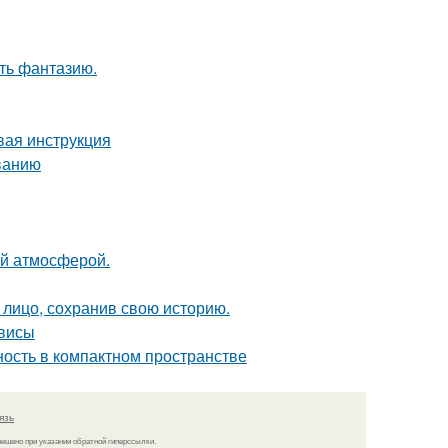
ить фантазию.
вая инструкция
ванию
ой атмосферой.
лицо, сохранив свою историю.
рвисы
тность в компактном пространстве
язь
решено при указании обратной гиперссылки.