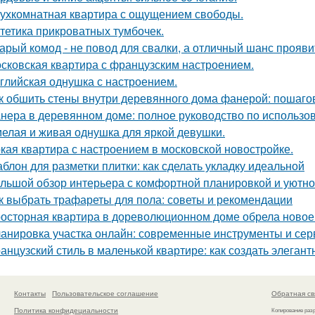
ухкомнатная квартира с ощущением свободы.
тетика прикроватных тумбочек.
арый комод - не повод для свалки, а отличный шанс прояв
сковская квартира с французским настроением.
глийская однушка с настроением.
к обшить стены внутри деревянного дома фанерой: пошаго
нера в деревянном доме: полное руководство по использо
елая и живая однушка для яркой девушки.
кая квартира с настроением в московской новостройке.
блон для разметки плитки: как сделать укладку идеальной
льшой обзор интерьера с комфортной планировкой и уютн
к выбрать трафареты для пола: советы и рекомендации
осторная квартира в дореволюционном доме обрела новое 
анировка участка онлайн: современные инструменты и се
анцузский стиль в маленькой квартире: как создать элеган
Контакты
Пользовательское соглашение
Обратная св
Политика конфидециальности
Копирование раз