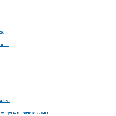
а.
ары.
ором.
стоящему выразительным.