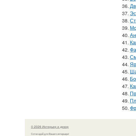
36.
Дв
37.
Эс
38.
Ст
39.
Мо
40.
Ан
41.
Ка
42.
Фа
43.
См
44.
Яр
45.
Ша
46.
Бо
47.
Ка
48.
Пр
49.
Пл
50.
Фр
© 2026 Интерьер и декор
Сотни идей для Вашего интерьера!