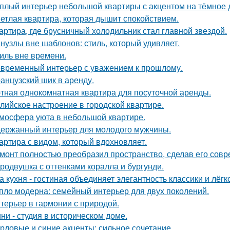
плый интерьер небольшой квартиры с акцентом на тёмное 
етлая квартира, которая дышит спокойствием.
артира, где брусничный холодильник стал главной звездой.
нузлы вне шаблонов: стиль, который удивляет.
иль вне времени.
временный интерьер с уважением к прошлому.
анцузский шик в аренду.
тная однокомнатная квартира для посуточной аренды.
лийское настроение в городской квартире.
мосфера уюта в небольшой квартире.
ержанный интерьер для молодого мужчины.
артира с видом, который вдохновляет.
монт полностью преобразил пространство, сделав его сов
родвушка с оттенками коралла и бургунди.
а кухня - гостиная объединяет элегантность классики и лёгк
пло модерна: семейный интерьер для двух поколений.
терьер в гармонии с природой.
ни - студия в историческом доме.
рдовые и синие акценты: сильное сочетание.