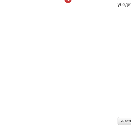
убеди
читат