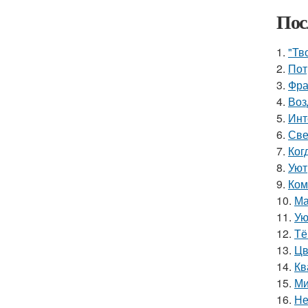
Пос
1.
"Тв
2.
Пот
3.
Фра
4.
Воз
5.
Инт
6.
Све
7.
Ког
8.
Уют
9.
Ком
10.
Ма
11.
Ую
12.
Тё
13.
Цв
14.
Кв
15.
Ми
16.
Не