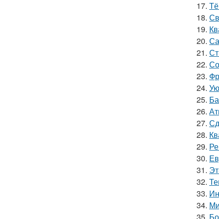
17.
Тё
18.
Св
19.
Кв
20.
Са
21.
Ст
22.
Со
23.
Фр
24.
Ую
25.
Ба
26.
Ат
27.
Сд
28.
Кв
29.
Ре
30.
Ев
31.
Эт
32.
Те
33.
Ин
34.
Ми
35.
Бо