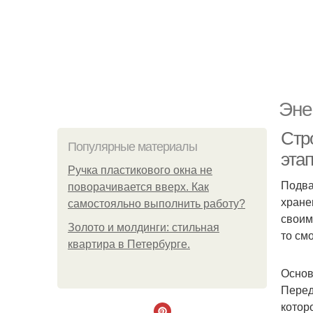
Эне
Стр
Популярные материалы
эта
Ручка пластикового окна не
Подва
поворачивается вверх. Как
хране
самостояльно выполнить работу?
своим
Золото и молдинги: стильная
то см
квартира в Петербурге.
Основ
Перед
котор