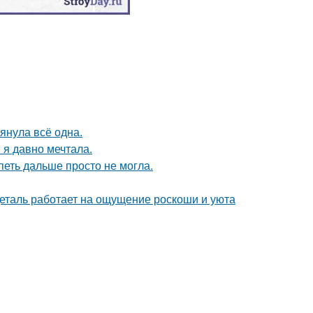
тянула всё одна.
 я давно мечтала.
петь дальше просто не могла.
деталь работает на ощущение роскоши и уюта