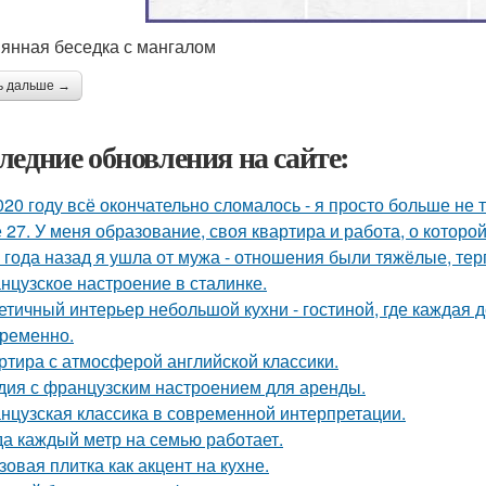
янная беседка с мангалом
ь дальше →
ледние обновления на сайте:
020 году всё окончательно сломалось - я просто больше не 
 27. У меня образование, своя квартира и работа, о которой
 года назад я ушла от мужа - отношения были тяжёлые, тер
нцузское настроение в сталинке.
етичный интерьер небольшой кухни - гостиной, где каждая 
ременно.
ртира с атмосферой английской классики.
дия с французским настроением для аренды.
нцузская классика в современной интерпретации.
да каждый метр на семью работает.
зовая плитка как акцент на кухне.