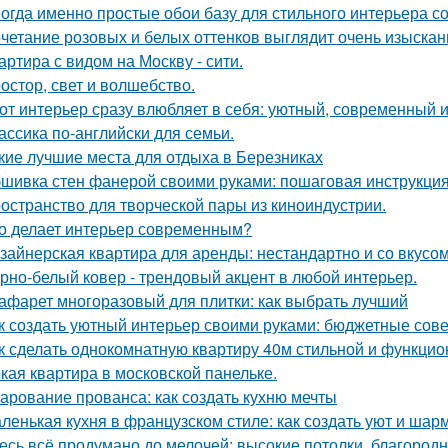
огда именно простые обои базу для стильного интерьера с
четание розовых и белых оттенков выглядит очень изыскан
артира с видом на Москву - сити.
остор, свет и волшебство.
от интерьер сразу влюбляет в себя: уютный, современный и
ассика по-английски для семьи.
кие лучшие места для отдыха в Березниках
шивка стен фанерой своими руками: пошаговая инструкци
остранство для творческой пары из киноиндустрии.
о делает интерьер современным?
зайнерская квартира для аренды: нестандартно и со вкусом
рно-белый ковер - трендовый акцент в любой интерьер.
афарет многоразовый для плитки: как выбрать лучший
к создать уютный интерьер своими руками: бюджетные сов
к сделать однокомнатную квартиру 40м стильной и функци
кая квартира в московской панельке.
арование прованса: как создать кухню мечты
ленькая кухня в французском стиле: как создать уют и шар
есь всё продумано до мелочей: высокие потолки, благород