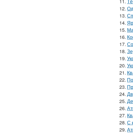
11.
Тё
12.
Од
13.
Сп
14.
Яр
15.
Ма
16.
Ко
17.
Со
18.
Зе
19.
Ую
20.
Ую
21.
Кв
22.
По
23.
Пр
24.
Дв
25.
Де
26.
Ат
27.
Кв
28.
С 
29.
Ат