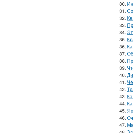
30.
Ин
31.
Со
32.
Кв
33.
Пр
34.
Эт
35.
Кл
36.
Ка
37.
Об
38.
Пр
39.
Чт
40.
Ди
41.
Чё
42.
Тр
43.
Ка
44.
Ка
45.
Яр
46.
Оч
47.
Ма
48.
Зд