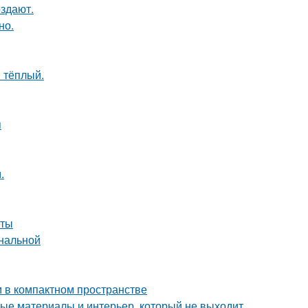
оздают.
но.
 тёплый.
я
.
еты
ональной
м в компактном пространстве
ные материалы и интерьер, который не выходит