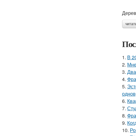
Дерев
читат
Пос
1.
В 2
2.
Мне
3.
Два
4.
Фра
5.
Эст
однов
6.
Ква
7.
Сту
8.
Фра
9.
Ког
10.
Ро