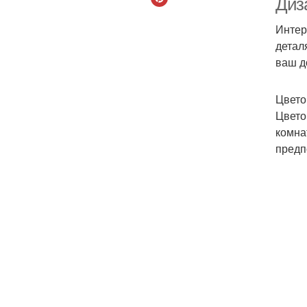
Диз
Интер
детал
ваш д
Цвето
Цвето
комна
предп