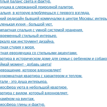
плый баланс света и фактур.
нушка в сдержанной природной палитре.
альня, в которую влюбляешься с первого взгляда.
кий редизайн бывшей коммуналки в центре Москвы: интерьер
ленькая кухня - большой уют.
мпактная спальня с умной системой хранения.
временный стильный интерьер.
ркало как инструмент дизайна.
тная студия у моря.
тная евродвушка со стильными акцентами.
артира в историческом доме для семьи с ребенком и собако
ймай момент - добавь цвета!
евращение, которое вдохновляет!
ухкомнатная квартира с характером и теплом.
тали - это душа интерьера.
мосфера уюта в небольшой квартире.
артира с видом, который вдохновляет.
намёком на винтаж.
мосфера глины и фактур.