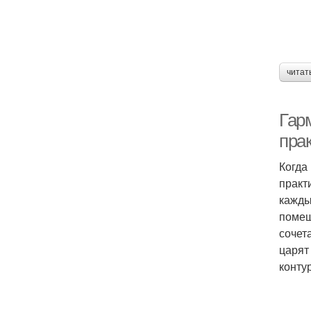
читат
Гар
пра
Когда
практ
кажды
помещ
сочет
царят
конту