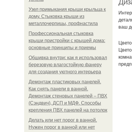
Диз
Узел примыкания крыши крыльца к
Интер
дому. Стыковка крыши из
детал
металлочерпицы, профнастила
ваш д
Профессиональная стыковка
крыши пристройки с крышей дома:
Цвето
основные принципы и приемы
Цвето
комна
Обшивка внутри: как я использовал
предп
березовую влагостойкую фанеру
для создания уютного интерьера
Демонтаж пластиковых панелей.
Как снять панели в ванной.
Демонтаж стеновых панелей – ПВХ
(Сэндвич), ДСП и МДФ. Способы
крепления ПВХ панелей на потолок
Делать или нет порог в ванной.
Нужен порог в ванной или нет