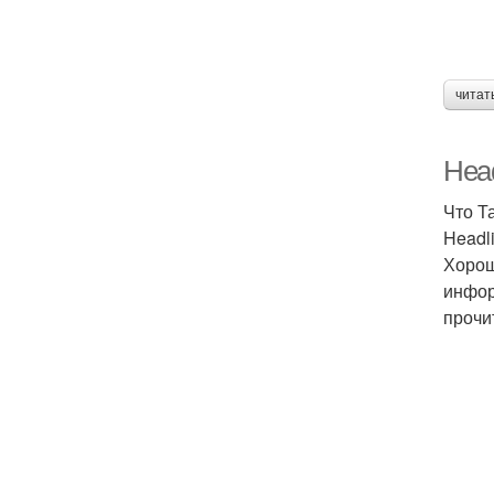
читат
Head
Что Т
Headl
Хорош
инфор
прочи