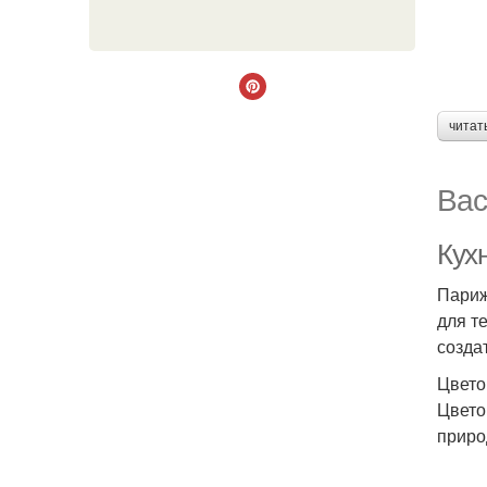
читат
Вас
Кухн
Париж
для т
созда
Цвето
Цвето
приро