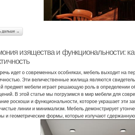
ь дальше →
мония изящества и функциональности: как
ктичность
 речь идет о современных особняках, мебель выходит на пер
ичностью. Эти величественные жилища являются свидетель
й предмет мебели играет решающую роль в определении о
ений. В этой статье мы погрузимся в мир мебели для совр
ание роскоши и функциональности, которое украшает эти 
 чистые линии и минимализм. Мебель демонстрирует утонч
ры и геометрические формы, которые излучают сдержанную