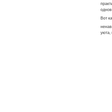
практ
однов
Вот к
ненав
уюта,