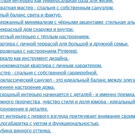
тлый интерьер как универсальная база для жизни.
ватная мастер - спальня с собственным санузлом.
лый баланс света и фактур.
ержанный минимализм с чёрными акцентами: стильная альт
екрасный дом снаружи и внутри.
етлый интерьер с тёплым настроением.
артира с личной террасой для большой и дружной семьи.
родвушка с настроением Pinterest.
ркало как инструмент дизайна.
нокомнатная квартира с личным характером.
стер - спальня с собственной гардеробной.
оклассический санузел - это идеальный баланс между эле
еннее настроение дома.
скошный интерьер начинается с деталей - и именно премиа
много творчества, чувство стиля и доля юмора - идеальны
охновение в деталях.
от интерьер с первого взгляда притягивает внимание свои
логабаритка с уютом и функциональностью.
убина винного оттенка.