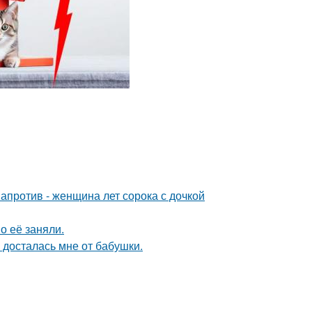
 напротив - женщина лет сорока с дочкой
о её заняли.
я досталась мне от бабушки.