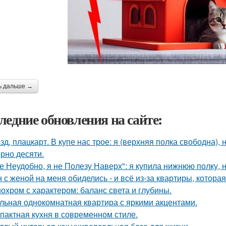
ь дальше →
ледние обновления на сайте:
зд, плацкарт. В купе нас трое: я (верхняя полка свободна),
рно десяти.
е Неудобно, я не Полезу Наверх": я купила нижнюю полку, н
 с женой на меня обиделись - и всё из-за квартиры, котора
охром с характером: баланс света и глубины.
льная однокомнатная квартира с яркими акцентами.
пактная кухня в современном стиле.