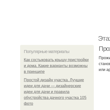
Эта
Прож
Популярные материалы
Прожи
Как состыковать крышу пристройки
стано
и дома. Какие варианты возможны
или а
в принципе
Простой дизайн участка. Лучшие
идеи для дачи — дизайнерские
идеи для дачи и правила
обустройства дачного участка 105
фото