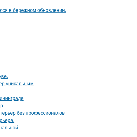
ался в бережном обновлении.
уве.
ьер уникальным
лининграде
ер
нтерьер без профессионалов
рьера.
ональной