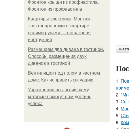
Фронтон крыши из профнастила.
Фронтон из профнастила
Квартиры электрика. Монтаж
электропроводки в квартире
своими руками — пошаговая
инструкция
Размещаем два дивана в гостиной.
читат
Способы размещения двух
диванов в гостиной
Пос
Вентиляция под полом в частном
доме. Как исправить ситуацию
1.
Пое
приме
Упражнения по английскому,
2.
"Мн
которые помогут вам достичь
3.
Сын
успеха
4.
Мон
5.
Сти
6.
Ком