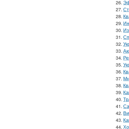
26.
Эф
27.
Ст
28.
Кв
29.
Ин
30.
Из
31.
Сп
32.
Ую
33.
Ак
34.
Ре
35.
Ую
36.
Кв
37.
Мн
38.
Кв
39.
Ка
40.
Тр
41.
Са
42.
Ви
43.
Ка
44.
Хо