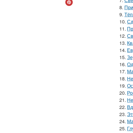
7.
Све
8.
При
9.
Тёп
10.
Сд
11.
Пр
12.
Св
13.
Кв
14.
Ев
15.
Зе
16.
Од
17.
Ма
18.
Не
19.
Ос
20.
Ро
21.
Не
22.
Вд
23.
Эт
24.
Ма
25.
Гл