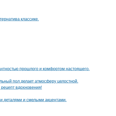
ернатива классике.
гантностью прошлого и комфортом настоящего.
льный пол делает атмосферу целостной.
й рецепт вдохновения!
ми деталями и смелыми акцентами.