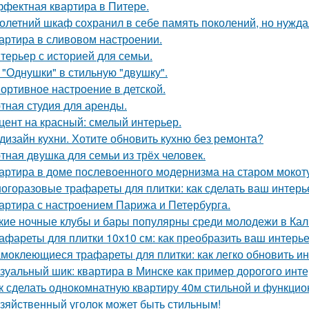
фектная квартира в Питере.
олетний шкаф сохранил в себе память поколений, но нужд
артира в сливовом настроении.
терьер с историей для семьи.
 "Однушки" в стильную "двушку".
ортивное настроение в детской.
тная студия для аренды.
цент на красный: смелый интерьер.
дизайн кухни. Хотите обновить кухню без ремонта?
тная двушка для семьи из трёх человек.
артира в доме послевоенного модернизма на старом мокот
огоразовые трафареты для плитки: как сделать ваш интер
артира с настроением Парижа и Петербурга.
кие ночные клубы и бары популярны среди молодежи в Ка
афареты для плитки 10х10 см: как преобразить ваш интерь
моклеющиеся трафареты для плитки: как легко обновить и
зуальный шик: квартира в Минске как пример дорогого инте
к сделать однокомнатную квартиру 40м стильной и функци
зяйственный уголок может быть стильным!