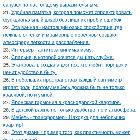
санузел по-настоящему выразительным.
21.
Удобная памятка, которая поможет спроектировать
функциональный шкаф без лишних проб и ошибок.
22.
Эта ванная - настоящий оазис спокойствия, где
нежные оттенки и мраморные переливы создают
атмосферу легкости и расслабления.
23.
Интерьер - антитеза минимализму.
24.
Спальня, в которой хочется дышать глубже.
25.
Эта кровать создана для тех, кто любит порядок и
ценит удобство в быту.
26.
В небольших пространствах каждый сантиметр
играет роль, поэтому мебель должна быть не только
красивой, но и умной.
27.
Японская гармония в краснодарской квартире.
28.
В детской важно не только удобство, но и атмосфера.
29.
Мебель - трансформер - Находка для небольших
квартир!
30.
Этот дизайн - пример того, как практичность может
быть стильной.