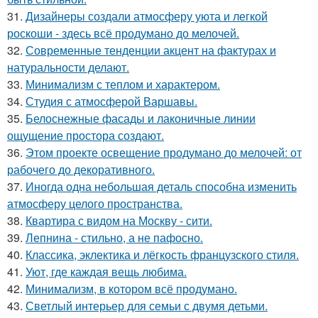
31.
Дизайнеры создали атмосферу уюта и легкой
роскоши - здесь всё продумано до мелочей.
32.
Современные тенденции акцент на фактурах и
натуральности делают.
33.
Минимализм с теплом и характером.
34.
Студия с атмосферой Варшавы.
35.
Белоснежные фасады и лаконичные линии
ощущение простора создают.
36.
Этом проекте освещение продумано до мелочей: от
рабочего до декоративного.
37.
Иногда одна небольшая деталь способна изменить
атмосферу целого пространства.
38.
Квартира с видом на Москву - сити.
39.
Лепнина - стильно, а не пафосно.
40.
Классика, эклектика и лёгкость французского стиля.
41.
Уют, где каждая вещь любима.
42.
Минимализм, в котором всё продумано.
43.
Светлый интерьер для семьи с двумя детьми.