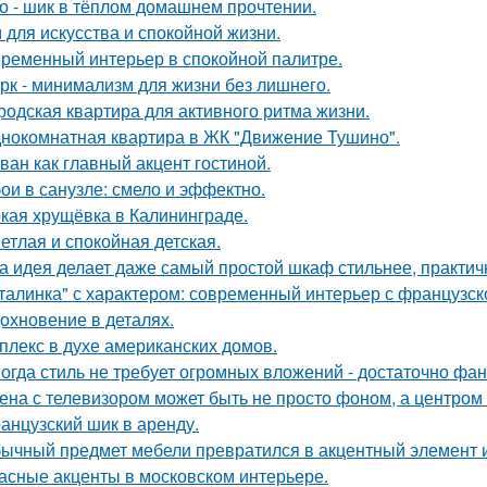
о - шик в тёплом домашнем прочтении.
 для искусства и спокойной жизни.
ременный интерьер в спокойной палитре.
рк - минимализм для жизни без лишнего.
родская квартира для активного ритма жизни.
нокомнатная квартира в ЖК "Движение Тушино".
ван как главный акцент гостиной.
ои в санузле: смело и эффектно.
кая хрущёвка в Калининграде.
етлая и спокойная детская.
а идея делает даже самый простой шкаф стильнее, практичне
талинка" с характером: современный интерьер с французск
охновение в деталях.
плекс в духе американских домов.
огда стиль не требует огромных вложений - достаточно фан
ена с телевизором может быть не просто фоном, а центром
анцузский шик в аренду.
ычный предмет мебели превратился в акцентный элемент 
асные акценты в московском интерьере.