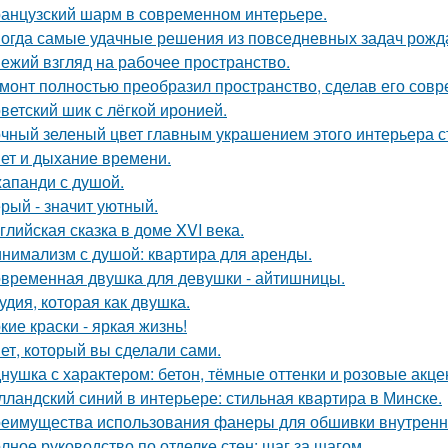
анцузский шарм в современном интерьере.
огда самые удачные решения из повседневных задач рожд
ежий взгляд на рабочее пространство.
монт полностью преобразил пространство, сделав его сов
ветский шик с лёгкой иронией.
чный зеленый цвет главным украшением этого интерьера с
ет и дыхание времени.
апанди с душой.
рый - значит уютный.
глийская сказка в доме XVI века.
нимализм с душой: квартира для аренды.
временная двушка для девушки - айтишницы.
удия, которая как двушка.
кие краски - яркая жизнь!
ет, который вы сделали сами.
нушка с характером: бетон, тёмные оттенки и розовые акце
лландский синий в интерьере: стильная квартира в Минске.
еимущества использования фанеры для обшивки внутренн
лное руководство по отделке стен: шаг за шагом