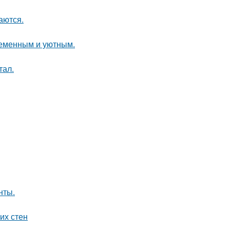
аются.
ременным и уютным.
тал.
нты.
их стен