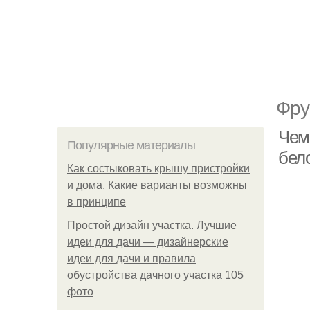
Фру
Чем
Популярные материалы
бело
Как состыковать крышу пристройки
и дома. Какие варианты возможны
в принципе
Простой дизайн участка. Лучшие
идеи для дачи — дизайнерские
идеи для дачи и правила
обустройства дачного участка 105
фото