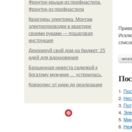
Фронтон крыши из профнастила.
Фронтон из профнастила
Квартиры электрика. Монтаж
электропроводки в квартире
Приве
своими руками — пошаговая
Исклю
инструкция
списо
Декорируй свой дом на бюджет: 25
идей для вдохновения
читат
Брошенная невеста сиделкой к
богатому мужчине … устроилась.
Пос
Ковролин: от идеи до реализации
1.
Пос
2.
Нес
3.
Пот
4.
Эле
5.
Мин
6.
Неж