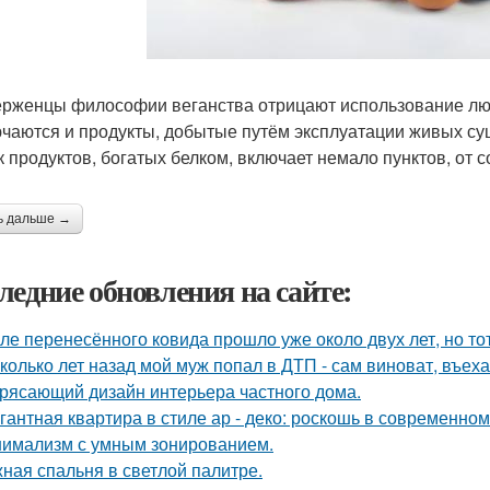
рженцы философии веганства отрицают использование лю
чаются и продукты, добытые путём эксплуатации живых сущ
к продуктов, богатых белком, включает немало пунктов, от 
ь дальше →
ледние обновления на сайте:
ле перенесённого ковида прошло уже около двух лет, но тот
колько лет назад мой муж попал в ДТП - сам виноват, въех
рясающий дизайн интерьера частного дома.
гантная квартира в стиле ар - деко: роскошь в современном
имализм с умным зонированием.
ная спальня в светлой палитре.