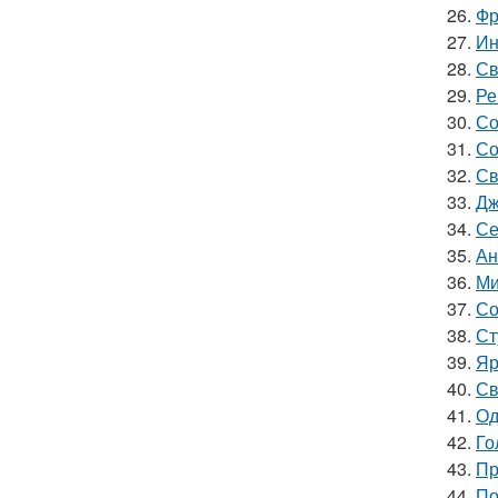
26.
Фр
27.
Ин
28.
Св
29.
Ре
30.
Со
31.
Со
32.
Св
33.
Дж
34.
Се
35.
Ан
36.
Ми
37.
Со
38.
Ст
39.
Яр
40.
Св
41.
Од
42.
Го
43.
Пр
44.
По