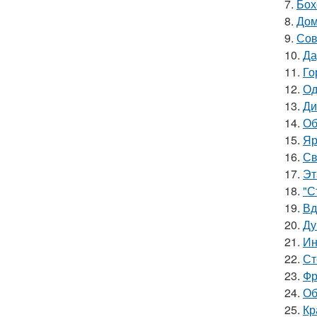
7.
Бох
8.
Дом
9.
Сов
10.
Да
11.
Го
12.
Од
13.
Ди
14.
Об
15.
Яр
16.
Св
17.
Эт
18.
"С
19.
Вд
20.
Ду
21.
Ин
22.
Ст
23.
Фр
24.
Об
25.
Кр