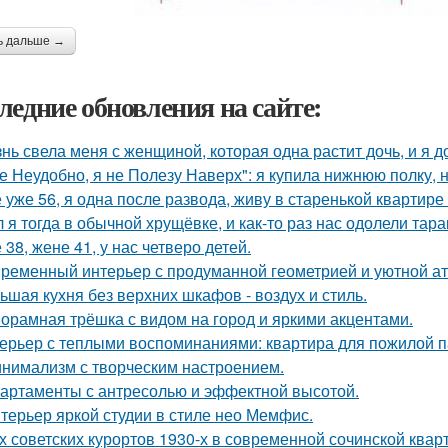
ь дальше →
ледние обновления на сайте:
нь свела меня с женщиной, которая одна растит дочь, и я 
е Неудобно, я не Полезу Наверх": я купила нижнюю полку, н
 уже 56, я одна после развода, живу в старенькой квартире 
 я тогда в обычной хрущёвке, и как-то раз нас одолели тара
 38, жене 41, у нас четверо детей.
ременный интерьер с продуманной геометрией и уютной а
ьшая кухня без верхних шкафов - воздух и стиль.
орамная трёшка с видом на город и яркими акцентами.
ерьер с теплыми воспоминаниями: квартира для пожилой п
нимализм с творческим настроением.
артаменты с антресолью и эффектной высотой.
терьер яркой студии в стиле нео Мемфис.
х советских курортов 1930-х в современной сочинской квар