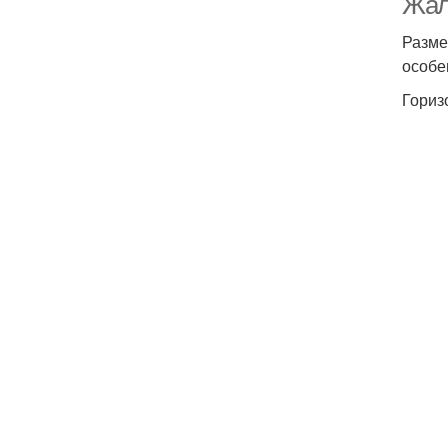
Жал
Разме
особе
Гориз