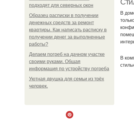
Сти
подходят для северных окон
В дом
Образец расписки в получении
тольк
денежных средств за ремонт
конфи
квартиры. Как написать расписку в
помещ
получении денег за выполненные
интер
работы?
Делаем погреб на дачном участке
В ком
своими руками. Общая
стиль
информация по устройству погреба
Уютная двушка для семьи из трёх
человек.