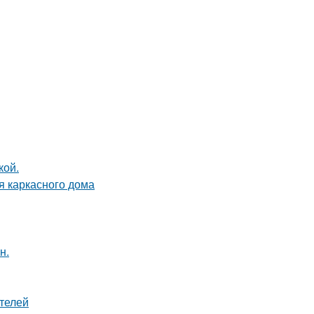
кой.
я каркасного дома
н.
телей