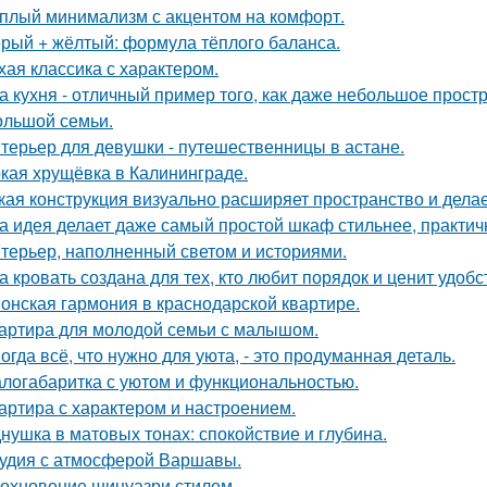
плый минимализм с акцентом на комфорт.
рый + жёлтый: формула тёплого баланса.
хая классика с характером.
а кухня - отличный пример того, как даже небольшое прос
ольшой семьи.
терьер для девушки - путешественницы в астане.
кая хрущёвка в Калининграде.
кая конструкция визуально расширяет пространство и дела
а идея делает даже самый простой шкаф стильнее, практичне
терьер, наполненный светом и историями.
а кровать создана для тех, кто любит порядок и ценит удобс
онская гармония в краснодарской квартире.
артира для молодой семьи с малышом.
огда всё, что нужно для уюта, - это продуманная деталь.
логабаритка с уютом и функциональностью.
артира с характером и настроением.
нушка в матовых тонах: спокойствие и глубина.
удия с атмосферой Варшавы.
охновение шинуазри стилем.