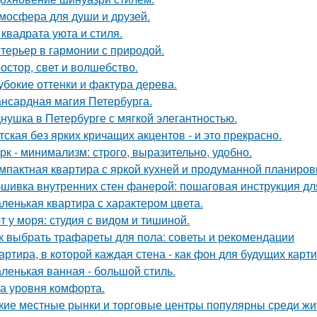
мосфера для души и друзей.
 квадрата уюта и стиля.
терьер в гармонии с природой.
остор, свет и волшебство.
убокие оттенки и фактура дерева.
нсардная магия Петербурга.
нушка в Петербурге с мягкой элегантностью.
тская без ярких кричащих акцентов - и это прекрасно.
рк - минимализм: строго, выразительно, удобно.
мпактная квартира с яркой кухней и продуманной планиров
шивка внутренних стен фанерой: пошаговая инструкция дл
ленькая квартира с характером цвета.
т у моря: студия с видом и тишиной.
к выбрать трафареты для пола: советы и рекомендации
артира, в которой каждая стена - как фон для будущих карти
ленькая ванная - большой стиль.
а уровня комфорта.
кие местные рынки и торговые центры популярны среди жи