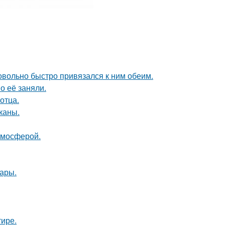
довольно быстро привязался к ним обеим.
о её заняли.
отца.
каны.
тмосферой.
ары.
тире.