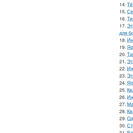
14.
Тё
15.
Се
16.
Ти
17.
Эт
для б
18.
Ин
19.
Яр
20.
Та
21.
Эт
22.
Ин
23.
Эт
24.
Яп
25.
Кв
26.
Ин
27.
Ма
28.
Кв
29.
Од
30.
Ст
31.
Вд