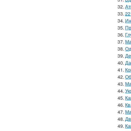
32.
Ат
33.
22
34.
Ин
35.
Пр
36.
Гл
37.
Ма
38.
Од
39.
Де
40.
Да
41.
Ко
42.
Об
43.
Ма
44.
Ую
45.
Ка
46.
Кв
47.
Ма
48.
Дв
49.
Ка