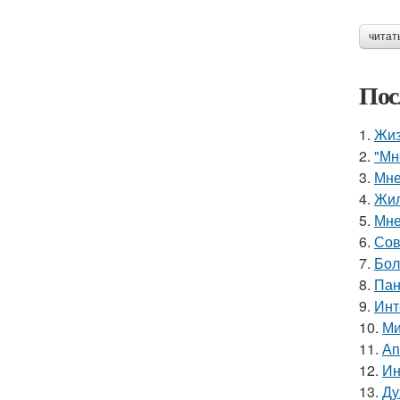
читат
Пос
1.
Жиз
2.
"Мн
3.
Мне
4.
Жил
5.
Мне
6.
Сов
7.
Бол
8.
Пан
9.
Инт
10.
Ми
11.
Ап
12.
Ин
13.
Ду