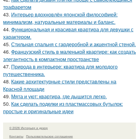
трафаретом
43.
Интерьер вдохновлён японской философией:
минимализм, натуральные материалы и баланс.
44.
Функциональная и красивая квартира для девушки с
характером.
45.
Стильная спальня с гардеробной и акцентной стеной.
46.
Французский стиль в маленькой квартире: как создать
элегантность в компактном пространстве
47.
Природа в интерьере: квартира для молодого
путешественника.
48.
Какие архитектурные стили представлены на
Красной площади
49.
Мята и уют: квартира, где дышится легко.
50.
Как сделать поделки из пластмассовых бутылок:
простые и оригинальные идеи
© 2026 Интерьер и декор
Контакты
Пользовательское соглашение