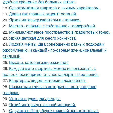
удобное хранение без больших затрат.
18.
Однокомнатная квартира с личным характером.
19.
Диван как главный акцент гостиной.
20.
Яркий интерьер квартиры в сталинке.
21.
Мастер - спальня с собственной гардеробной.
22.
Минималистичное пространство в графитовых тонах.
23.
Яркая детская для юного хоккеиста.
24.
Лоджия мечты. Два совершенно разных подхода к
оформлению, и каждый - по-своему функциональный и
стильный.
25.
Высота, которая завораживает.
26.
Каждый метр квартиры можно использовать с
пользой, если применить нестандартные решения.
27.
Квартира с видом, который вдохновляет.
28.
Шахматная клетка в интерьере - возвращение
графики.
29.
Уютная студия для аренды.
30.
Яркий интерьер с личной историей.
31.
Однушка в Петербурге с мягкой элегантностью.