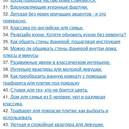
31.
Вдохновляющие кухонные фартуки.
32.
Детская без ярких кричащих акцентов - и это
прекрасно.
33.
Классика по-английски для семьи.
34.
Редизайн кухни. Хотите обновить кухню без ремонта?
35.
Как обшить стены фанерой: пошаговая инструкция
36.
Можно ли обшивать стены фанерой внутри дома:
плюсы и минусы
37.
Раздвижные двери в классическом интерьере.
38.
Интерьер квартиры для молодой девушки.
39.
Как преобразить ванную комнату с помощью
трафарета для плитки под покраску
40.
Студия для тех, кто не боится цвета.
41.
Дом для семьи из 5 человек: уют и разумная
классика.
42.
Трафарет для покраски плитки: как выбрать и
использовать
43.
Уютная и спокойная квартира для девушки.