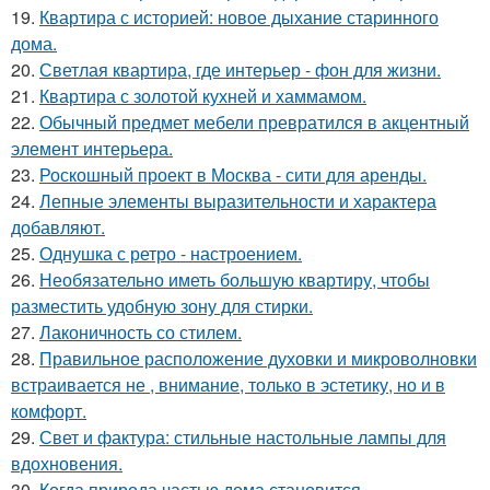
19.
Квартира с историей: новое дыхание старинного
дома.
20.
Светлая квартира, где интерьер - фон для жизни.
21.
Квартира с золотой кухней и хаммамом.
22.
Обычный предмет мебели превратился в акцентный
элемент интерьера.
23.
Роскошный проект в Москва - сити для аренды.
24.
Лепные элементы выразительности и характера
добавляют.
25.
Однушка с ретро - настроением.
26.
Необязательно иметь большую квартиру, чтобы
разместить удобную зону для стирки.
27.
Лаконичность со стилем.
28.
Правильное расположение духовки и микроволновки
встраивается не , внимание, только в эстетику, но и в
комфорт.
29.
Свет и фактура: стильные настольные лампы для
вдохновения.
30.
Когда природа частью дома становится.