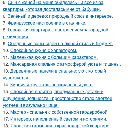
5.
Сын с женой на меня обиделись - и всё из-за
квартиры, которая досталась мне от бабушки.
6.
Зелёный и дерево: природный союз в интерьере.
7.
Французское настроение в сталинке.
8.
Городская квартира с настроением загородной
резиденции.
9.
Обеденные зоны: идеи на любой стиль и бюджет.
10.
Спокойная кухня с характером.
11.
Маленькая кухня с большим характером.
12.
Мансардная спальня с атмосферой уюта и тишины.
13.
Деревянные панели в спальне: уют, который
чувствуется.
14.
Кирпич и хрусталь: неожиданный дуэт.
15.
Спокойная палитра, продуманные детали и
ощущение цельности - пространство стало светлее,
уютнее и визуально чище.
16.
Мастер - спальня с собственной гардеробной.
17.
Интерьер, наполненный светом и историями.
18.
Японская гармония в краснодарской квартире.