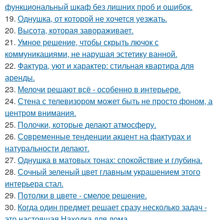
функциональный шкаф без лишних проб и ошибок.
19.
Однушка, от которой не хочется уезжать.
20.
Высота, которая завораживает.
21.
Умное решение, чтобы скрыть лючок с
коммуникациями, не нарушая эстетику ванной.
22.
Фактура, уют и характер: стильная квартира для
аренды.
23.
Мелочи решают всё - особенно в интерьере.
24.
Стена с телевизором может быть не просто фоном, а
центром внимания.
25.
Полочки, которые делают атмосферу.
26.
Современные тенденции акцент на фактурах и
натуральности делают.
27.
Однушка в матовых тонах: спокойствие и глубина.
28.
Сочный зеленый цвет главным украшением этого
интерьера стал.
29.
Потолки в цвете - смелое решение.
30.
Когда один предмет решает сразу несколько задач -
это настоящая Находка для дома.