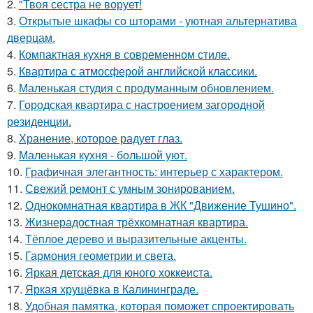
2.
"Твоя сестра не ворует!
3.
Открытые шкафы со шторами - уютная альтернатива
дверцам.
4.
Компактная кухня в современном стиле.
5.
Квартира с атмосферой английской классики.
6.
Маленькая студия с продуманным обновлением.
7.
Городская квартира с настроением загородной
резиденции.
8.
Хранение, которое радует глаз.
9.
Маленькая кухня - большой уют.
10.
Графичная элегантность: интерьер с характером.
11.
Свежий ремонт с умным зонированием.
12.
Однокомнатная квартира в ЖК "Движение Тушино".
13.
Жизнерадостная трёхкомнатная квартира.
14.
Тёплое дерево и выразительные акценты.
15.
Гармония геометрии и света.
16.
Яркая детская для юного хоккеиста.
17.
Яркая хрущёвка в Калининграде.
18.
Удобная памятка, которая поможет спроектировать