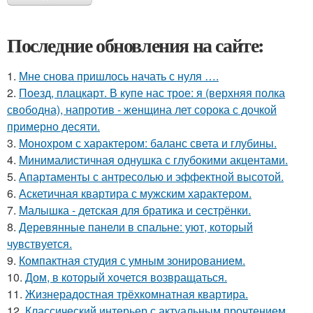
Последние обновления на сайте:
1.
Мне снова пришлось начать с нуля ….
2.
Поезд, плацкарт. В купе нас трое: я (верхняя полка
свободна), напротив - женщина лет сорока с дочкой
примерно десяти.
3.
Монохром с характером: баланс света и глубины.
4.
Минималистичная однушка с глубокими акцентами.
5.
Апартаменты с антресолью и эффектной высотой.
6.
Аскетичная квартира с мужским характером.
7.
Малышка - детская для братика и сестрёнки.
8.
Деревянные панели в спальне: уют, который
чувствуется.
9.
Компактная студия с умным зонированием.
10.
Дом, в который хочется возвращаться.
11.
Жизнерадостная трёхкомнатная квартира.
12.
Классический интерьер с актуальным прочтением.