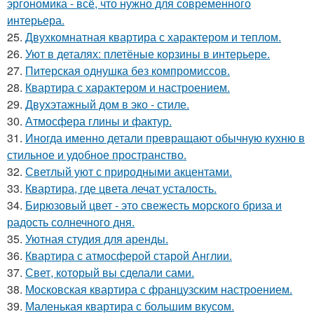
эргономика - всё, что нужно для современного
интерьера.
25.
Двухкомнатная квартира с характером и теплом.
26.
Уют в деталях: плетёные корзины в интерьере.
27.
Питерская однушка без компромиссов.
28.
Квартира с характером и настроением.
29.
Двухэтажный дом в эко - стиле.
30.
Атмосфера глины и фактур.
31.
Иногда именно детали превращают обычную кухню в
стильное и удобное пространство.
32.
Светлый уют с природными акцентами.
33.
Квартира, где цвета лечат усталость.
34.
Бирюзовый цвет - это свежесть морского бриза и
радость солнечного дня.
35.
Уютная студия для аренды.
36.
Квартира с атмосферой старой Англии.
37.
Свет, который вы сделали сами.
38.
Московская квартира с французским настроением.
39.
Маленькая квартира с большим вкусом.