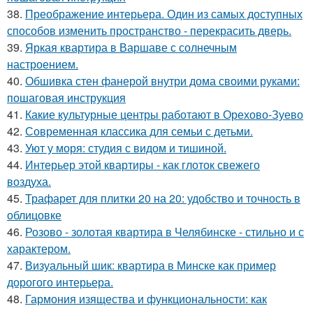
38.
Преображение интерьера. Один из самых доступных
способов изменить пространство - перекрасить дверь.
39.
Яркая квартира в Варшаве с солнечным
настроением.
40.
Обшивка стен фанерой внутри дома своими руками:
пошаговая инструкция
41.
Какие культурные центры работают в Орехово-Зуево
42.
Современная классика для семьи с детьми.
43.
Уют у моря: студия с видом и тишиной.
44.
Интерьер этой квартиры - как глоток свежего
воздуха.
45.
Трафарет для плитки 20 на 20: удобство и точность в
облицовке
46.
Розово - золотая квартира в Челябинске - стильно и с
характером.
47.
Визуальный шик: квартира в Минске как пример
дорогого интерьера.
48.
Гармония изящества и функциональности: как