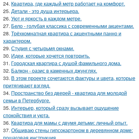
24.
Квартира, где каждый метр работает на комфорт.
25.
Детали - это душа интерьера.
26.
Уют и яркость в каждом метре.
27.
Бело - голубая классика с современными акцентами.
28.
Трёхкомнатная квартира с акцентными панно и
характером.
29.
Студия с четырьмя окнами.
30.
Идеи, которые хочется повторить.
31.
Городская квартира с душой фамильного дома.
32.
Балкон - оазис в каменных джунглях.
33.
В этом проекте сочетаются фактуры и цвета, которые
притягивают взгляд.
34.
Пространство без дверей - квартира для молодой
семьи в Петербурге.
35.
Интерьер, который сразу вызывает ощущение
спокойствия и уюта.
36.
Квартира для мамы с двумя детьми: личный опыт.
37.
Обшиваю стены гипсокартоном в деревянном доме:
пошаговая инструкция