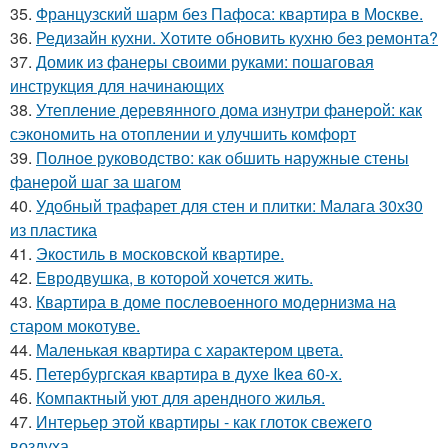
35.
Французский шарм без Пафоса: квартира в Москве.
36.
Редизайн кухни. Хотите обновить кухню без ремонта?
37.
Домик из фанеры своими руками: пошаговая
инструкция для начинающих
38.
Утепление деревянного дома изнутри фанерой: как
сэкономить на отоплении и улучшить комфорт
39.
Полное руководство: как обшить наружные стены
фанерой шаг за шагом
40.
Удобный трафарет для стен и плитки: Малага 30х30
из пластика
41.
Экостиль в московской квартире.
42.
Евродвушка, в которой хочется жить.
43.
Квартира в доме послевоенного модернизма на
старом мокотуве.
44.
Маленькая квартира с характером цвета.
45.
Петербургская квартира в духе Ikea 60-х.
46.
Компактный уют для арендного жилья.
47.
Интерьер этой квартиры - как глоток свежего
воздуха.