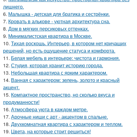
лишнего.
6.
Малышка - детская для братика и сестрёнки.
7.
Кровать в алькове - уютная архитектура сна.
8.
Дом в мягких персиковых оттенках.
9.
Минималистская квартира в Москве.
10.
Тихая роскошь. Интерьер, в котором нет кричащих
решений, но есть ощущение статуса и комфорта.
11.
Белая мебель в интерьере: чистота и гармония.
12.
Студия, которая хранит историю города.
13.
Небольшая квартира с ярким характером.
14.
Ванная с характером: зелень, золото и красный
акцент.
15.
Компактное пространство, но сколько вкуса и
продуманности!
16.
Атмосфера уюта в каждом метре.
17.
Арочные ниши с арт - акцентом в спальне.
18.
Двухкомнатная квартира с характером и теплом.
19.
Цвета, на которые стоит решиться!