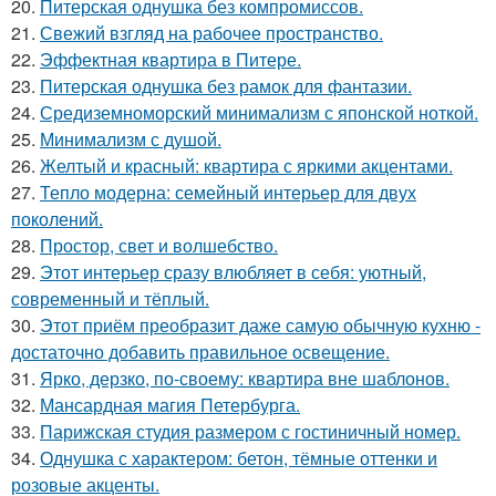
20.
Питерская однушка без компромиссов.
21.
Свежий взгляд на рабочее пространство.
22.
Эффектная квартира в Питере.
23.
Питерская однушка без рамок для фантазии.
24.
Средиземноморский минимализм с японской ноткой.
25.
Минимализм с душой.
26.
Желтый и красный: квартира с яркими акцентами.
27.
Тепло модерна: семейный интерьер для двух
поколений.
28.
Простор, свет и волшебство.
29.
Этот интерьер сразу влюбляет в себя: уютный,
современный и тёплый.
30.
Этот приём преобразит даже самую обычную кухню -
достаточно добавить правильное освещение.
31.
Ярко, дерзко, по-своему: квартира вне шаблонов.
32.
Мансардная магия Петербурга.
33.
Парижская студия размером с гостиничный номер.
34.
Однушка с характером: бетон, тёмные оттенки и
розовые акценты.