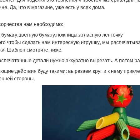
не. Да, что в магазине, уже есть у всех дома.
ворчества нам необходимо:
 бумагу;цветную бумагу;ножницы;атласную ленточку
ого чтобы сделать нам интересную игрушку, мы распечатыв
ки. Шаблон смотрите ниже.
аспечатанные детали нужно аккуратно вырезать. А потом рас
ющие действия буду такими: вырезаем круг и к нему прикле
енней стороны.