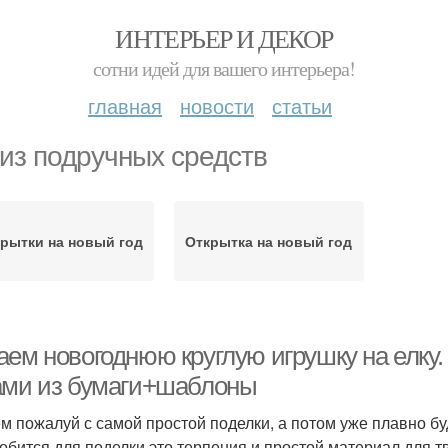
ИНТЕРЬЕР И ДЕКОР
сотни идей для вашего интерьера!
главная
новости
статьи
 из подручных средств
рытки на новый год
Открытка на новый год
аем новогоднюю круглую игрушку на елку
ами из бумаги+шаблоны
м пожалуй с самой простой поделки, а потом уже плавно бу
обится для поделки это терпения и простой материал для т