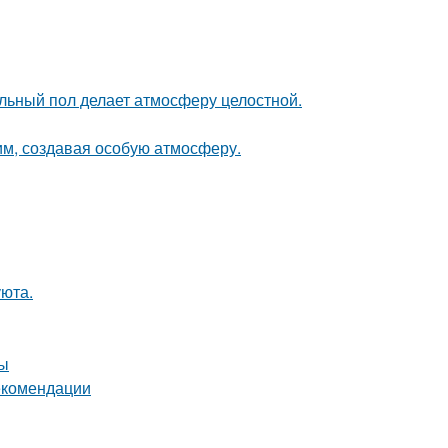
льный пол делает атмосферу целостной.
м, создавая особую атмосферу.
уюта.
ты
екомендации