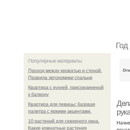
Год
Популярные материалы
Отк
Проход между кроватью и стеной.
Правила эргономики спальни
Квартира с кухней, присоединеной
к балкону
Дел
Квартира для певицы: базовая
рук
палитра с яркими акцентами.
10 растений для северного окна.
Начне
Какие комнатные растения
понад