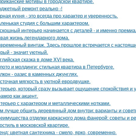
риканские мотивы в городской квартире.
джетный ремонт реально -!
рная кухня - это всегда про характер и уверенность.
ленькая студия с большим характером.
скошный интерьер начинается с деталей - и именно премиа
вая жизнь легендарного дома.
временный винтаж. Здесь прошлое встречается с настоящи
рый - значит уютный.
глийская сказка в доме XVI века.
лото и молдинги: стильная квартира в Петербурге.
лкон - оазис в каменных джунглях.
сточная мягкость в уютной евродвушке.
терьер, который сразу вызывает ощущение спокойствия и 
амор как акцент.
терьер с характером и металлическими нотками.
м лучше обшить деревянный дом внутри: варианты и сове
еимущества отделки каркасного дома фанерой: советы и р
остиль в московской квартире.
енд: цветная сантехника - смело, ярко, современно.