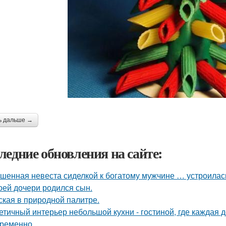
ь дальше →
ледние обновления на сайте:
шенная невеста сиделкой к богатому мужчине … устроилас
оей дочери родился сын.
ская в природной палитре.
етичный интерьер небольшой кухни - гостиной, где каждая 
ременно.