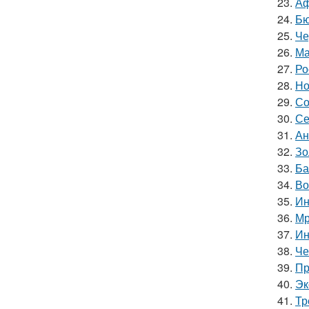
23.
Аф
24.
Бю
25.
Че
26.
Ма
27.
Ро
28.
Но
29.
Со
30.
Се
31.
Ан
32.
Зо
33.
Ба
34.
Во
35.
Ин
36.
Мр
37.
Ин
38.
Че
39.
Пр
40.
Эк
41.
Тр