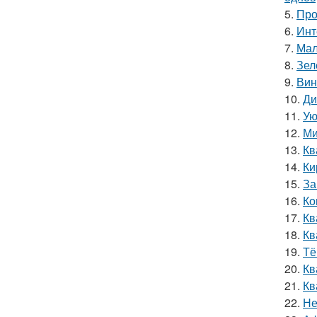
5.
Про
6.
Инт
7.
Мал
8.
Зел
9.
Вин
10.
Ди
11.
Ую
12.
Ми
13.
Кв
14.
Ки
15.
За
16.
Ко
17.
Кв
18.
Кв
19.
Тё
20.
Кв
21.
Кв
22.
Не