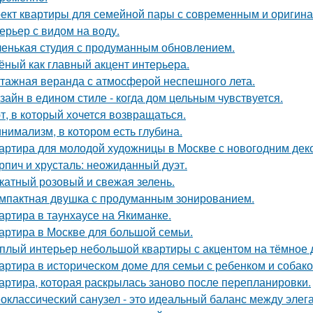
ект квартиры для семейной пары с современным и оригин
ерьер с видом на воду.
енькая студия с продуманным обновлением.
ёный как главный акцент интерьера.
тажная веранда с атмосферой неспешного лета.
зайн в едином стиле - когда дом цельным чувствуется.
т, в который хочется возвращаться.
нимализм, в котором есть глубина.
артира для молодой художницы в Москве с новогодним дек
рпич и хрусталь: неожиданный дуэт.
катный розовый и свежая зелень.
мпактная двушка с продуманным зонированием.
артира в таунхаусе на Якиманке.
артира в Москве для большой семьи.
плый интерьер небольшой квартиры с акцентом на тёмное 
артира в историческом доме для семьи с ребенком и собако
артира, которая раскрылась заново после перепланировки.
оклассический санузел - это идеальный баланс между эле