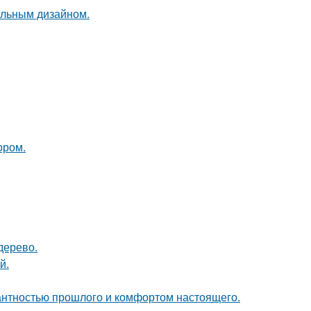
альным дизайном.
ором.
дерево.
й.
гантностью прошлого и комфортом настоящего.