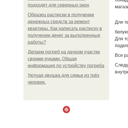
подходят для северных окон
магази
Образец расписки в получении
Для т
денежных средств за ремонт
квартиры. Как написать расписку в
белую
получении денег за выполненные
Для т
работы?
подел
Делаем погреб на дачном участке
Все р
своими руками. Общая
Следу
информация по устройству погреба
внутр
Уютная двушка для семьи из трёх
человек.