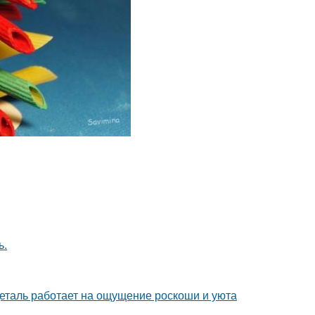
ь.
деталь работает на ощущение роскоши и уюта