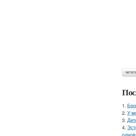
читат
Пос
1.
Бро
2.
У м
3.
Дет
4.
Эст
однов