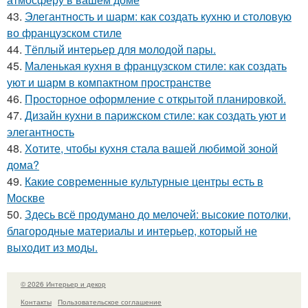
43.
Элегантность и шарм: как создать кухню и столовую
во французском стиле
44.
Тёплый интерьер для молодой пары.
45.
Маленькая кухня в французском стиле: как создать
уют и шарм в компактном пространстве
46.
Просторное оформление с открытой планировкой.
47.
Дизайн кухни в парижском стиле: как создать уют и
элегантность
48.
Хотите, чтобы кухня стала вашей любимой зоной
дома?
49.
Какие современные культурные центры есть в
Москве
50.
Здесь всё продумано до мелочей: высокие потолки,
благородные материалы и интерьер, который не
выходит из моды.
© 2026 Интерьер и декор
Контакты
Пользовательское соглашение