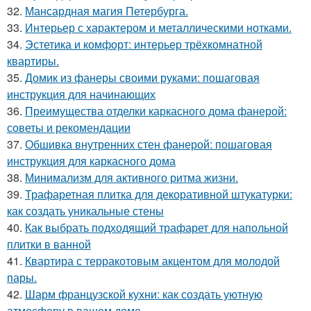
32.
Мансардная магия Петербурга.
33.
Интерьер с характером и металлическими нотками.
34.
Эстетика и комфорт: интерьер трёхкомнатной
квартиры.
35.
Домик из фанеры своими руками: пошаговая
инструкция для начинающих
36.
Преимущества отделки каркасного дома фанерой:
советы и рекомендации
37.
Обшивка внутренних стен фанерой: пошаговая
инструкция для каркасного дома
38.
Минимализм для активного ритма жизни.
39.
Трафаретная плитка для декоративной штукатурки:
как создать уникальные стены
40.
Как выбрать подходящий трафарет для напольной
плитки в ванной
41.
Квартира с терракотовым акцентом для молодой
пары.
42.
Шарм французской кухни: как создать уютную
атмосферу в вашем доме