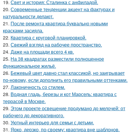
19.
Свет и история: Сталинка с анфиладой.
20.
Современные тенденции акцент на фактурах и
натуральности делают.
21.
После ремонта квартира буквально новыми
красками засияла.
22.
Квартира с круговой планировкой.
23.
Свежий взгляд на рабочее пространство.
24.
Даже на площади всего 4 кв.
25.
На 38 квадратах разместили полноценное
функциональное жильё.
26.
Бежевый цвет давно стал классикой, но заигрывает
по-новому, если дополнить его правильными оттенками.
27.
Лаконичность со стилем.
28.
Водная гладь, березы и кот Марсель: квартира с
террасой в Москве.
29.
Этом проекте освещение продумано до мелочей: от
рабочего до декоративного.
30.
Уютный интерьер для семьи с детьми.
31.
Ярко, дерзко, по-своему: квартира вне шаблонов.