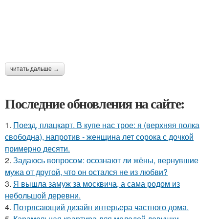
читать дальше →
Последние обновления на сайте:
1.
Поезд, плацкарт. В купе нас трое: я (верхняя полка
свободна), напротив - женщина лет сорока с дочкой
примерно десяти.
2.
Задаюсь вопросом: осознают ли жёны, вернувшие
мужа от другой, что он остался не из любви?
3.
Я вышла замуж за москвича, а сама родом из
небольшой деревни.
4.
Потрясающий дизайн интерьера частного дома.
5.
Карамельная квартира для молодой девушки.