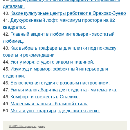
деталями.
40.
Какие культурные центры работают в Орехово-Зуево
41.
Двухуровневый лофт: максимум простора на 82
квадратах.
42.
Главный акцент в любом интерьере - хвостатый
любимец.
43.
Как выбрать трафареты для плитки под покраску:
советы и рекомендации
44.
Уют у моря: студия с видом и тишиной.
45.
Изумруд и мрамор: эффектный интерьер для
студентки.
46.
Белоснежная студия с розовым настроением.
47.
Умная малогабаритка для студента - математика.
48.
Комфорт и свежесть в Опалихе.
49.
Маленькая ванная - большой стиль.
50.
Мята и уют: квартира, где дышится легко.
© 2026 Интерьер и декор