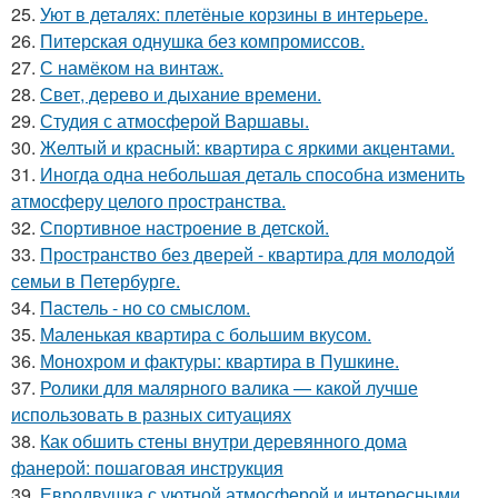
25.
Уют в деталях: плетёные корзины в интерьере.
26.
Питерская однушка без компромиссов.
27.
С намёком на винтаж.
28.
Свет, дерево и дыхание времени.
29.
Студия с атмосферой Варшавы.
30.
Желтый и красный: квартира с яркими акцентами.
31.
Иногда одна небольшая деталь способна изменить
атмосферу целого пространства.
32.
Спортивное настроение в детской.
33.
Пространство без дверей - квартира для молодой
семьи в Петербурге.
34.
Пастель - но со смыслом.
35.
Маленькая квартира с большим вкусом.
36.
Монохром и фактуры: квартира в Пушкине.
37.
Ролики для малярного валика — какой лучше
использовать в разных ситуациях
38.
Как обшить стены внутри деревянного дома
фанерой: пошаговая инструкция
39.
Евродвушка с уютной атмосферой и интересными