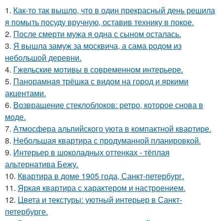
1.
Как-то так вышло, что в один прекрасный день решила
я помыть посуду вручную, оставив технику в покое.
2.
После смерти мужа я одна с сыном осталась.
3.
Я вышла замуж за москвича, а сама родом из
небольшой деревни.
4.
Гжельские мотивы в современном интерьере.
5.
Панорамная трёшка с видом на город и яркими
акцентами.
6.
Возвращение стеклоблоков: ретро, которое снова в
моде.
7.
Атмосфера альпийского уюта в компактной квартире.
8.
Небольшая квартира с продуманной планировкой.
9.
Интерьер в шоколадных оттенках - тёплая
альтернатива Бежу.
10.
Квартира в доме 1905 года, Санкт-петербург.
11.
Яркая квартира с характером и настроением.
12.
Цвета и текстуры: уютный интерьер в Санкт-
петербурге.