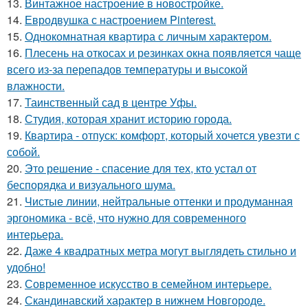
13.
Винтажное настроение в новостройке.
14.
Евродвушка с настроением Pinterest.
15.
Однокомнатная квартира с личным характером.
16.
Плесень на откосах и резинках окна появляется чаще
всего из-за перепадов температуры и высокой
влажности.
17.
Таинственный сад в центре Уфы.
18.
Студия, которая хранит историю города.
19.
Квартира - отпуск: комфорт, который хочется увезти с
собой.
20.
Это решение - спасение для тех, кто устал от
беспорядка и визуального шума.
21.
Чистые линии, нейтральные оттенки и продуманная
эргономика - всё, что нужно для современного
интерьера.
22.
Даже 4 квадратных метра могут выглядеть стильно и
удобно!
23.
Современное искусство в семейном интерьере.
24.
Скандинавский характер в нижнем Новгороде.