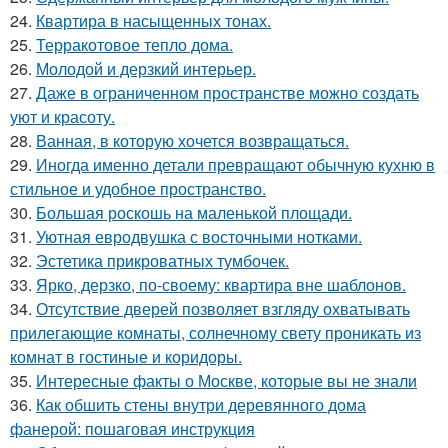
24.
Квартира в насыщенных тонах.
25.
Терракотовое тепло дома.
26.
Молодой и дерзкий интерьер.
27.
Даже в ограниченном пространстве можно создать
уют и красоту.
28.
Ванная, в которую хочется возвращаться.
29.
Иногда именно детали превращают обычную кухню в
стильное и удобное пространство.
30.
Большая роскошь на маленькой площади.
31.
Уютная евродвушка с восточными нотками.
32.
Эстетика прикроватных тумбочек.
33.
Ярко, дерзко, по-своему: квартира вне шаблонов.
34.
Отсутствие дверей позволяет взгляду охватывать
прилегающие комнаты, солнечному свету проникать из
комнат в гостиные и коридоры.
35.
Интересные факты о Москве, которые вы не знали
36.
Как обшить стены внутри деревянного дома
фанерой: пошаговая инструкция