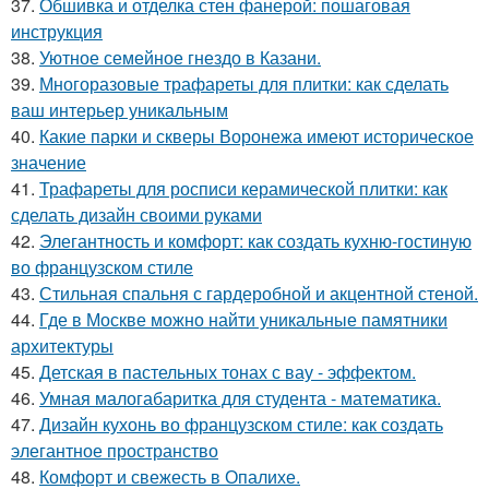
37.
Обшивка и отделка стен фанерой: пошаговая
инструкция
38.
Уютное семейное гнездо в Казани.
39.
Многоразовые трафареты для плитки: как сделать
ваш интерьер уникальным
40.
Какие парки и скверы Воронежа имеют историческое
значение
41.
Трафареты для росписи керамической плитки: как
сделать дизайн своими руками
42.
Элегантность и комфорт: как создать кухню-гостиную
во французском стиле
43.
Стильная спальня с гардеробной и акцентной стеной.
44.
Где в Москве можно найти уникальные памятники
архитектуры
45.
Детская в пастельных тонах с вау - эффектом.
46.
Умная малогабаритка для студента - математика.
47.
Дизайн кухонь во французском стиле: как создать
элегантное пространство
48.
Комфорт и свежесть в Опалихе.