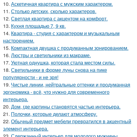
10.
Аскетичная квартира с мужским характером.
11.
Столько детских, сколько характеров.
12.
Светлая квартира с акцентом на комфорт.
13.
Кухня площадью 7, 9 кв.
14.
Квартира - студия с характером и музыкальным
настроением.
15.
Компактная двушка с продуманным зонированием.
16.
Люстры и светильники из макраме.
17.
Уютная однушка, которая стала местом силы.
18.
Светильники в форме луны снова на пике
популярности - и не зря!
19.
Чистые линии, нейтральные оттенки и продуманная
эргономика - всё, что нужно для современного
интерьера.
20.
Дом, где картины становятся частью интерьера.
21.
Полочки, которые делают атмосферу.
22.
Обычный предмет мебели превратился в акцентный
элемент интерьера.
23.
Сдержанный интерьер для молодого мужчины.