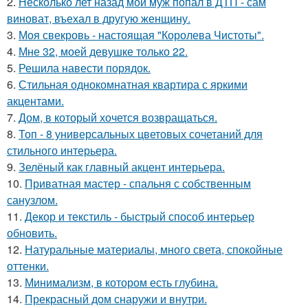
2.
Несколько лет назад мой муж попал в ДТП - сам
виноват, въехал в другую женщину.
3.
Моя свекровь - настоящая "Королева Чистоты".
4.
Мне 32, моей девушке только 22.
5.
Решила навести порядок.
6.
Стильная однокомнатная квартира с яркими
акцентами.
7.
Дом, в который хочется возвращаться.
8.
Топ - 8 универсальных цветовых сочетаний для
стильного интерьера.
9.
Зелёный как главный акцент интерьера.
10.
Приватная мастер - спальня с собственным
санузлом.
11.
Декор и текстиль - быстрый способ интерьер
обновить.
12.
Натуральные материалы, много света, спокойные
оттенки.
13.
Минимализм, в котором есть глубина.
14.
Прекрасный дом снаружи и внутри.