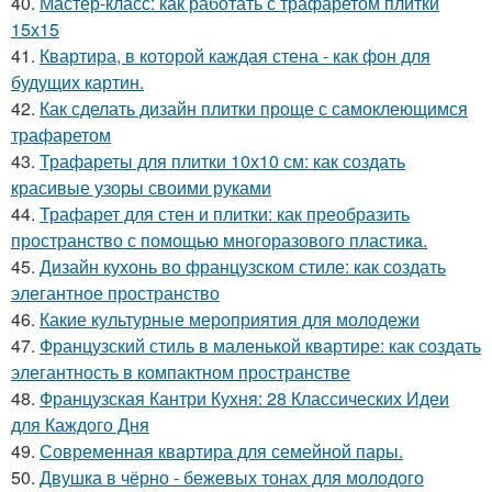
40.
Мастер-класс: как работать с трафаретом плитки
15х15
41.
Квартира, в которой каждая стена - как фон для
будущих картин.
42.
Как сделать дизайн плитки проще с самоклеющимся
трафаретом
43.
Трафареты для плитки 10х10 см: как создать
красивые узоры своими руками
44.
Трафарет для стен и плитки: как преобразить
пространство с помощью многоразового пластика.
45.
Дизайн кухонь во французском стиле: как создать
элегантное пространство
46.
Какие культурные мероприятия для молодежи
47.
Французский стиль в маленькой квартире: как создать
элегантность в компактном пространстве
48.
Французская Кантри Кухня: 28 Классических Идеи
для Каждого Дня
49.
Современная квартира для семейной пары.
50.
Двушка в чёрно - бежевых тонах для молодого