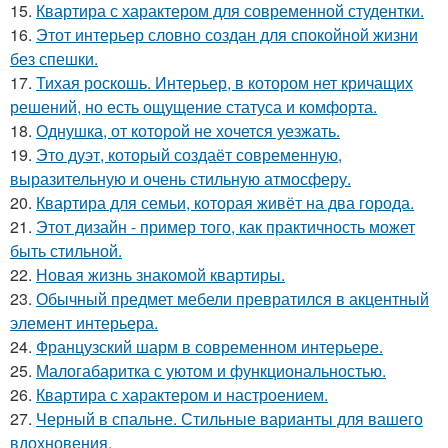
15.
Квартира с характером для современной студентки.
16.
Этот интерьер словно создан для спокойной жизни
без спешки.
17.
Тихая роскошь. Интерьер, в котором нет кричащих
решений, но есть ощущение статуса и комфорта.
18.
Однушка, от которой не хочется уезжать.
19.
Это дуэт, который создаёт современную,
выразительную и очень стильную атмосферу.
20.
Квартира для семьи, которая живёт на два города.
21.
Этот дизайн - пример того, как практичность может
быть стильной.
22.
Новая жизнь знакомой квартиры.
23.
Обычный предмет мебели превратился в акцентный
элемент интерьера.
24.
Французский шарм в современном интерьере.
25.
Малогабаритка с уютом и функциональностью.
26.
Квартира с характером и настроением.
27.
Черный в спальне. Стильные варианты для вашего
вдохновения.