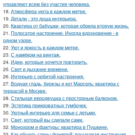
управляют всем без участия человека.
18.
Атмосфера уюта в каждом метре.
19.
Детали - это душа интерьера.
20.
Квартира от бабушки, которая обрела вторую жизнь.
21.
Полосатое настроение. Иногда вдохновение - в
одном узоре.
22.
Уют и яркость в каждом метре.
23.
С намёком на винтаж.
24.
Идеи, которые хочется повторить.
25.
Свет и дыхание времени.
26.
Интерьер с орбитой настроения.
27.
Водная гладь, березы и кот Марсель: квартира с
террасой в Москве.
28.
Стильная евродвушка с просторным балконом.
29.
Эстетика прикроватных тумбочек.
30.
Уютный интерьер для семьи с детьми.
31.
Свет, который вы сделали сами.
32.
Монохром и фактуры: квартира в Пушкине.
33.
Как обшить стены фанерой: пошаговая инструкция