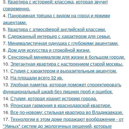
3.
Квартира с историей: классика, которая звучит
современно.
4.
Панорамная трёшка с видом на город и яркими
акцентами.
5.
Квартира с атмосферой английской классики.
6.
Сдержанный интерьер с характером для семьи.
7.
Минималистичная однушка с глубокими акцентами.
8.
Дом для искусства и спокойной жизни.
9.
Сенсорный минимализм для жизни в большом городе.
10.
Элегантная квартира с настроением старой москвы.
11.
Студия с характером и выразительным акцентом.
12.
На площади всего 32 кв.
13.
Удобная памятка, которая поможет спроектировать
функциональный шкаф без лишних проб и ошибок.
14.
Студия, которая хранит историю города.
15.
Японская гармония в краснодарской квартире.
16.
Все по-новому: стильная квартира во Владикавказе.
17.
Технологии в этом доме поражают воображение - от
"Умных" систем до экологичных решений, которые