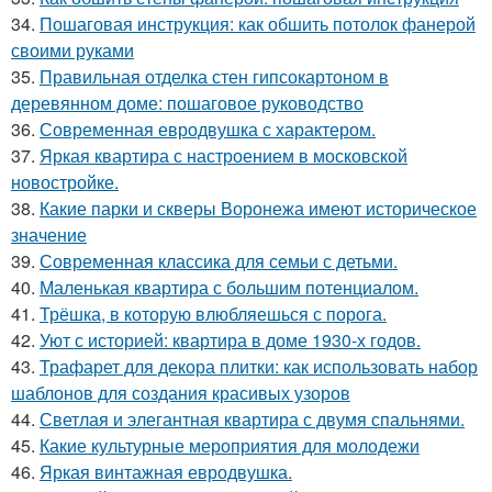
34.
Пошаговая инструкция: как обшить потолок фанерой
своими руками
35.
Правильная отделка стен гипсокартоном в
деревянном доме: пошаговое руководство
36.
Современная евродвушка с характером.
37.
Яркая квартира с настроением в московской
новостройке.
38.
Какие парки и скверы Воронежа имеют историческое
значение
39.
Современная классика для семьи с детьми.
40.
Маленькая квартира с большим потенциалом.
41.
Трёшка, в которую влюбляешься с порога.
42.
Уют с историей: квартира в доме 1930-х годов.
43.
Трафарет для декора плитки: как использовать набор
шаблонов для создания красивых узоров
44.
Светлая и элегантная квартира с двумя спальнями.
45.
Какие культурные мероприятия для молодежи
46.
Яркая винтажная евродвушка.