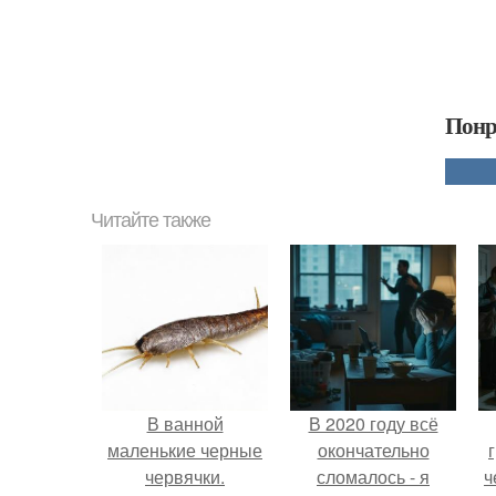
Понр
Читайте также
В ванной
В 2020 году всё
маленькие черные
окончательно
червячки.
сломалось - я
ч