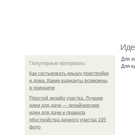
Иде
Для з
Популярные материалы
Для е
Как состыковать крышу пристройки
и дома. Какие варианты возможны
в принципе
Простой дизайн участка. Лучшие
идеи для дачи — дизайнерские
идеи для дачи и правила
обустройства дачного участка 105
фото