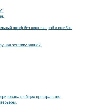
".
ия.
альный шкаф без лишних проб и ошибок.
рушая эстетику ванной.
егрирована в общее пространство.
нтерьеры.