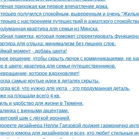
лёная прихожая как первое впечатление дома.
терьер получился спокойным, выверенным и очень "Жилым
терьер с настроением путешествий и азиатского спокойств
одуманная квартира для семьи из Минска.
обная памятка, которая поможет спроектировать функцион
артира для отдыха: минимализм без лишних слов.
ймай момент - добавь цвета!
ное решение, чтобы скрыть лючок с коммуникациями, не на
р в цвете: квартира для семьи путешественников.
евращение, которое вдохновляет!
огда самые крутые идеи в деталях скрыты.
огда всё, что нужно для уюта, - это продуманная деталь.
же на площади всего 4 кв.
иль и удобство для жизни в Тюмени.
алинка с винными акцентами.
ветский шик с лёгкой иронией.
проекте дизайнера Нелли Гаязовой лоджия гармонично инт
много юмора для дизайнеров и всех, кто любит стильные и