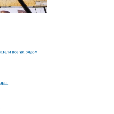
атели всегда рядом.
ары.
.