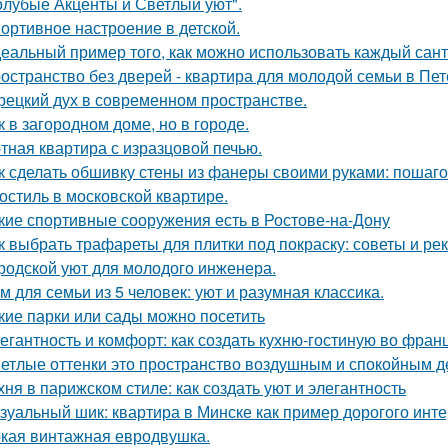
олубые Акценты и Светлый уют".
ортивное настроение в детской.
еальный пример того, как можно использовать каждый сант
остранство без дверей - квартира для молодой семьи в Пет
рецкий дух в современном пространстве.
к в загородном доме, но в городе.
тная квартира с изразцовой печью.
к сделать обшивку стены из фанеры своими руками: пошаг
остиль в московской квартире.
кие спортивные сооружения есть в Ростове-на-Дону
к выбрать трафареты для плитки под покраску: советы и р
родской уют для молодого инженера.
м для семьи из 5 человек: уют и разумная классика.
кие парки или сады можно посетить
егантность и комфорт: как создать кухню-гостиную во фран
етлые оттенки это пространство воздушным и спокойным д
хня в парижском стиле: как создать уют и элегантность
зуальный шик: квартира в Минске как пример дорогого инте
кая винтажная евродвушка.