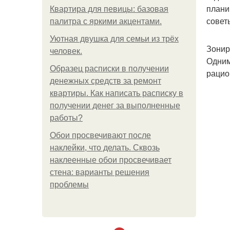
плани
Квартира для певицы: базовая
совет
палитра с яркими акцентами.
Уютная двушка для семьи из трёх
Зонир
человек.
Одним
Образец расписки в получении
рацио
денежных средств за ремонт
квартиры. Как написать расписку в
получении денег за выполненные
работы?
Обои просвечивают после
наклейки, что делать. Сквозь
наклеенные обои просвечивает
стена: варианты решения
проблемы