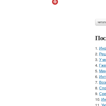
читат
Пос
1.
Ино
2.
Реш
3.
У м
4.
Гже
5.
Мин
6.
Инт
7.
Воз
8.
Спо
9.
Сре
10.
Ин
11.
Ую