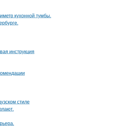
иметр кухонной тумбы.
ербурге.
овая инструкция
екомендации
цузском стиле
елают.
рьера.