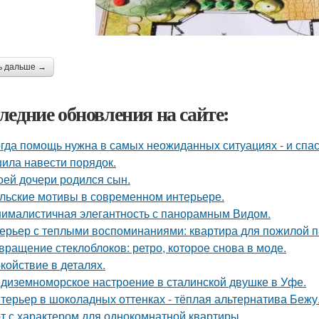
ь дальше →
ледние обновления на сайте:
гда помощь нужна в самых неожиданных ситуациях - и спас
ила навести порядок.
оей дочери родился сын.
льские мотивы в современном интерьере.
ималистичная элегантность с панорамным Видом.
ерьер с теплыми воспоминаниями: квартира для пожилой п
вращение стеклоблоков: ретро, которое снова в моде.
койствие в деталях.
диземноморское настроение в сталинской двушке в Уфе.
терьер в шоколадных оттенках - тёплая альтернатива Бежу
т с характером для однокомнатной квартиры.