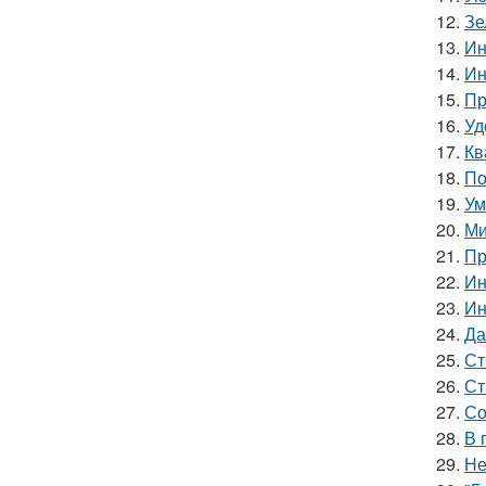
12.
Зе
13.
Ин
14.
Ин
15.
Пр
16.
Уд
17.
Кв
18.
По
19.
Ум
20.
Ми
21.
Пр
22.
Ин
23.
Ин
24.
Да
25.
Ст
26.
Ст
27.
Со
28.
В 
29.
Не