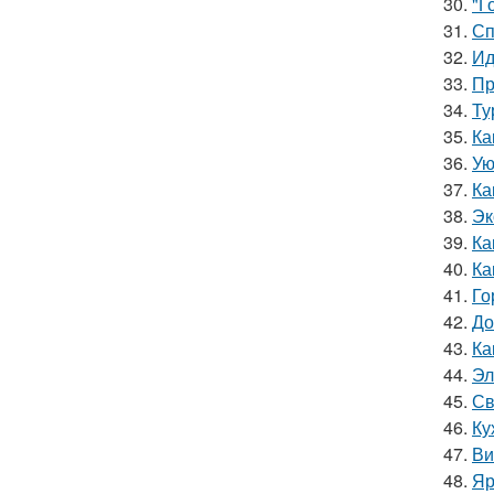
30.
"Г
31.
Сп
32.
Ид
33.
Пр
34.
Ту
35.
Ка
36.
Ую
37.
Ка
38.
Эк
39.
Ка
40.
Ка
41.
Го
42.
До
43.
Ка
44.
Эл
45.
Св
46.
Ку
47.
Ви
48.
Яр