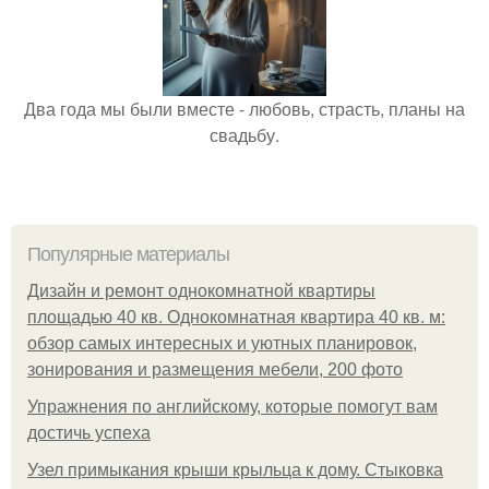
Два года мы были вместе - любовь, страсть, планы на
свадьбу.
Популярные материалы
Дизайн и ремонт однокомнатной квартиры
площадью 40 кв. Однокомнатная квартира 40 кв. м:
обзор самых интересных и уютных планировок,
зонирования и размещения мебели, 200 фото
Упражнения по английскому, которые помогут вам
достичь успеха
Узел примыкания крыши крыльца к дому. Стыковка