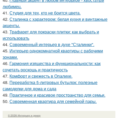
40.
Главный акцент в любом интерьере - хвостатый
любимец.
41.
Студия для тех, кто не боится цвета.
42.
Сталинка с характером: белая кухня и винтажные
акценты.
43.
Трафарет для покраски плитки: как выбрать и
использовать
44.
Современный интерьер в духе "Сталинки".
45.
Интерьер однокомнатной квартиры с рабочими
зонами.
46.
Гармония изящества и функциональности: как
сочетать роскошь и практичность
47.
Комфорт и свежесть в Опалихе.
48.
Переработка 5-литровых бутылок: полезные
самоделки для дома и сада
49.
Практичное и красивое пространство для семьи.
50.
Современная квартира для семейной пары.
© 2026 Интерьер и декор