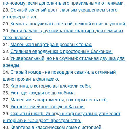
по-новому, если дополнить его правильными оттенками.
28.
Сочный зеленый цвет главным украшением этого
интерьера стал.
29.
Комната получилась светлой, нежной и очень уютной.
30.
Уют и баланс: двухкомнатная квартира для семьи из
трёх человек.
31.
Маленькая квартира в розовых тонах.
32.
Стильная евродвушка с просторным балконом.
33.
Универсальный, но не скучный: стильная двушка для
аренды.
34.
Старый комод - не повод для свалки, а отличный
шанс проявить фантазию.
35.
Картина, в которую вы вложили себя.
36.
Уют, где каждая вещь любима.
37.
Маленькие апартаменты, в которых есть всё.
38.
Уютное семейное гнездо в Казани.
39.
Скрытый шкаф. Иногда шкаф визуально утяжеляет
интерьер и "Съедает" пространство.
40.
Квартира в классическом доме с историей.