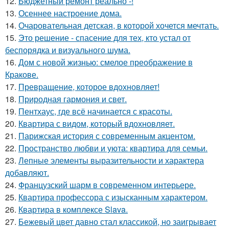
12.
Бюджетный ремонт реально -!
13.
Осеннее настроение дома.
14.
Очаровательная детская, в которой хочется мечтать.
15.
Это решение - спасение для тех, кто устал от
беспорядка и визуального шума.
16.
Дом с новой жизнью: смелое преображение в
Кракове.
17.
Превращение, которое вдохновляет!
18.
Природная гармония и свет.
19.
Пентхаус, где всё начинается с красоты.
20.
Квартира с видом, который вдохновляет.
21.
Парижская история с современным акцентом.
22.
Пространство любви и уюта: квартира для семьи.
23.
Лепные элементы выразительности и характера
добавляют.
24.
Французский шарм в современном интерьере.
25.
Квартира профессора с изысканным характером.
26.
Квартира в комплексе Slava.
27.
Бежевый цвет давно стал классикой, но заигрывает