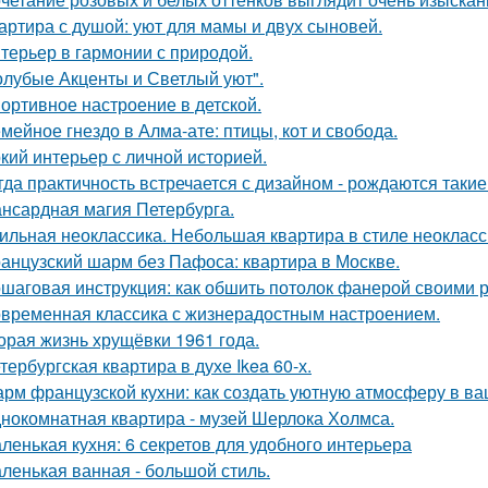
артира с душой: уют для мамы и двух сыновей.
терьер в гармонии с природой.
олубые Акценты и Светлый уют".
ортивное настроение в детской.
мейное гнездо в Алма-ате: птицы, кот и свобода.
кий интерьер с личной историей.
гда практичность встречается с дизайном - рождаются такие
нсардная магия Петербурга.
ильная неоклассика. Небольшая квартира в стиле неокласси
анцузский шарм без Пафоса: квартира в Москве.
шаговая инструкция: как обшить потолок фанерой своими 
временная классика с жизнерадостным настроением.
орая жизнь хрущёвки 1961 года.
тербургская квартира в духе Ikea 60-х.
рм французской кухни: как создать уютную атмосферу в в
нокомнатная квартира - музей Шерлока Холмса.
ленькая кухня: 6 секретов для удобного интерьера
ленькая ванная - большой стиль.