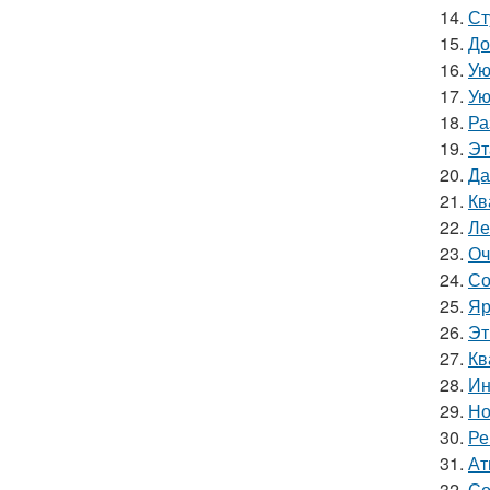
14.
Ст
15.
До
16.
Ую
17.
Ую
18.
Ра
19.
Эт
20.
Да
21.
Кв
22.
Ле
23.
Оч
24.
Со
25.
Яр
26.
Эт
27.
Кв
28.
Ин
29.
Но
30.
Ре
31.
Ат
32.
Со