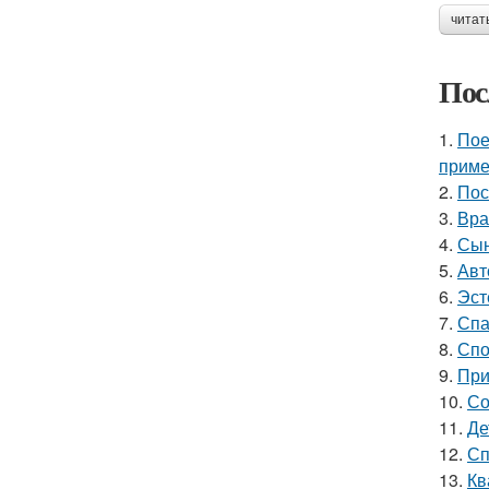
читат
Пос
1.
Пое
приме
2.
Пос
3.
Вра
4.
Сын
5.
Авт
6.
Эст
7.
Спа
8.
Спо
9.
При
10.
Со
11.
Де
12.
Сп
13.
Кв