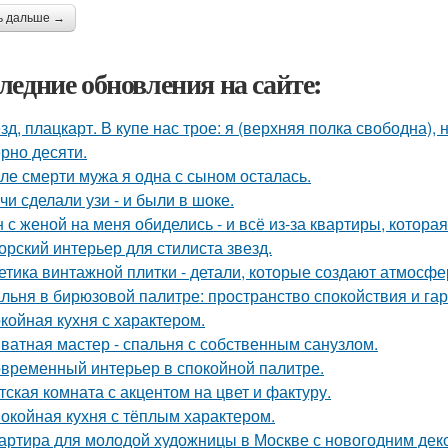
ь дальше →
ледние обновления на сайте:
зд, плацкарт. В купе нас трое: я (верхняя полка свободна),
рно десяти.
ле смерти мужа я одна с сыном осталась.
чи сделали узи - и были в шоке.
 с женой на меня обиделись - и всё из-за квартиры, котора
орский интерьер для стилиста звезд.
етика винтажной плитки - детали, которые создают атмосфе
льня в бирюзовой палитре: пространство спокойствия и га
койная кухня с характером.
ватная мастер - спальня с собственным санузлом.
временный интерьер в спокойной палитре.
тская комната с акцентом на цвет и фактуру.
окойная кухня с тёплым характером.
артира для молодой художницы в Москве с новогодним дек