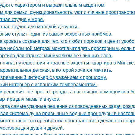
удия с характером и выразительным акцентом.
м для семьи: функциональность, уют и личные пространств
тная студия у моря.
тная студия для молодой девушки.
зные стулья - один из самых эффектных приёмов.
а кровать создана для тех, кто любит порядок и ценит удобс
же небольшой метраж может выглядеть просторным, если п
артира для отдыха: минимализм без лишних слов.
пнина, путешествия и красные акценты: квартира в Минске.
аровательная детская, в которой хочется мечтать.
временный интерьер с уважением к прошлому.
кий интерьер с испанским темпераментом.
и решения - не просто тренды, а настоящие помощники в б
артира для мамы и внуков.
огда самые удачные решения из повседневных задач рожд
вая система душа привычные водные процедуры в настоя
монт полностью преобразил пространство, сделав его сов
мосфера для души и друзей.
четание розовых и белых оттенков выглядит очень изыскан