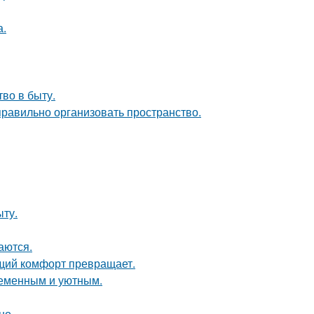
а.
тво в быту.
равильно организовать пространство.
ыту.
аются.
щий комфорт превращает.
ременным и уютным.
но.