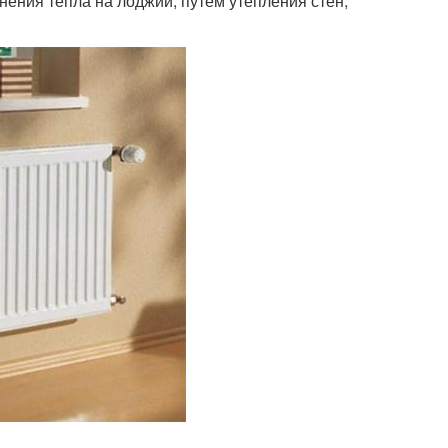
нения тепла на лоджии, путём утепления стен,