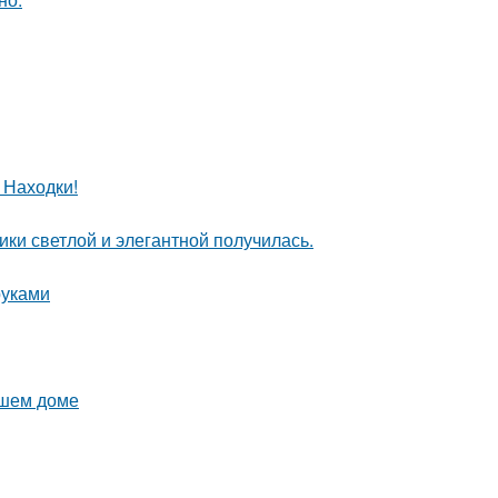
 Находки!
ки светлой и элегантной получилась.
руками
ашем доме