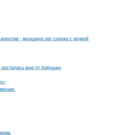
 напротив - женщина лет сорока с дочкой
я досталась мне от бабушки.
ру.
рмонии.
ором.