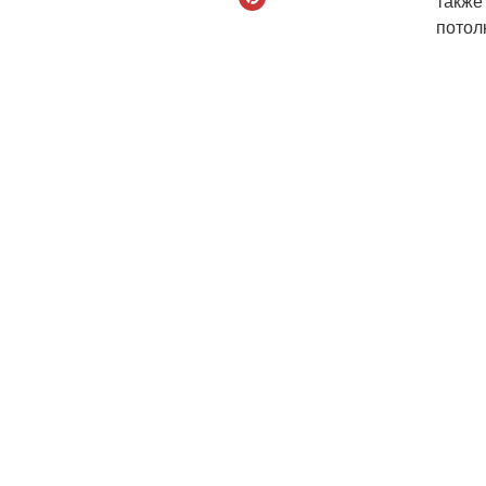
также
потол