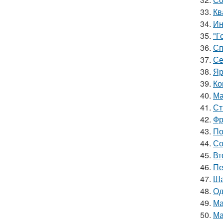
33.
Кв
34.
Ин
35.
"Г
36.
Сп
37.
Се
38.
Яр
39.
Ко
40.
Ма
41.
Ст
42.
Фр
43.
По
44.
Со
45.
Вт
46.
Пе
47.
Ша
48.
Од
49.
Ма
50.
Ма