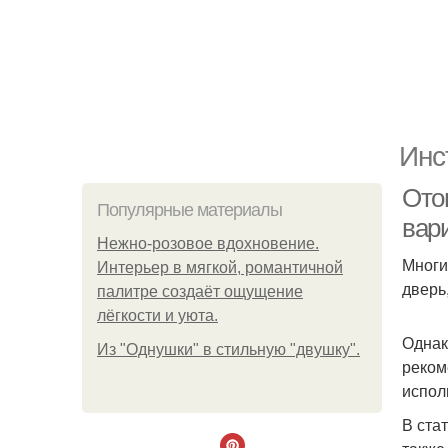
Инс
Ото
Популярные материалы
вар
Нежно-розовое вдохновение.
Многи
Интерьер в мягкой, романтичной
дверь
палитре создаёт ощущение
лёгкости и уюта.
Однак
Из "Однушки" в стильную "двушку".
реком
испол
В ста