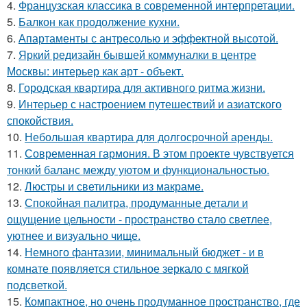
4.
Французская классика в современной интерпретации.
5.
Балкон как продолжение кухни.
6.
Апартаменты с антресолью и эффектной высотой.
7.
Яркий редизайн бывшей коммуналки в центре
Москвы: интерьер как арт - объект.
8.
Городская квартира для активного ритма жизни.
9.
Интерьер с настроением путешествий и азиатского
спокойствия.
10.
Небольшая квартира для долгосрочной аренды.
11.
Современная гармония. В этом проекте чувствуется
тонкий баланс между уютом и функциональностью.
12.
Люстры и светильники из макраме.
13.
Спокойная палитра, продуманные детали и
ощущение цельности - пространство стало светлее,
уютнее и визуально чище.
14.
Немного фантазии, минимальный бюджет - и в
комнате появляется стильное зеркало с мягкой
подсветкой.
15.
Компактное, но очень продуманное пространство, где