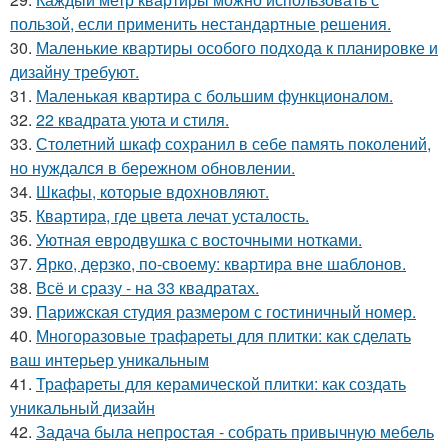
пользой, если применить нестандартные решения.
30.
Маленькие квартиры особого подхода к планировке и
дизайну требуют.
31.
Маленькая квартира с большим функционалом.
32.
22 квадрата уюта и стиля.
33.
Столетний шкаф сохранил в себе память поколений,
но нуждался в бережном обновлении.
34.
Шкафы, которые вдохновляют.
35.
Квартира, где цвета лечат усталость.
36.
Уютная евродвушка с восточными нотками.
37.
Ярко, дерзко, по-своему: квартира вне шаблонов.
38.
Всё и сразу - на 33 квадратах.
39.
Парижская студия размером с гостиничный номер.
40.
Многоразовые трафареты для плитки: как сделать
ваш интерьер уникальным
41.
Трафареты для керамической плитки: как создать
уникальный дизайн
42.
Задача была непростая - собрать привычную мебель