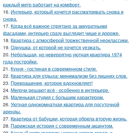
каждый метр работает на комфорт.
16.
Интерьер, который хочется рассматривать снова и
снова.
17.
Когда всё важное спрятано за аккуратными
фасадами, интерьер сразу выглядит чище и дороже.
18.
Квартира с атмосферой торжественной неоклассики.
19.
Однушка, от которой не хочется уезжать.
20.
Небольшая, но невероятно уютная квартира 1974
года постройки.
21.
Кухня - гостиная в современном стиле.
22.
Квартира для отдыха: минимализм без лишних слов.
23.
Превращение, которое вдохновляет!
24.
Мелочи решают всё - особенно в интерьере.
25.
Маленькая студия с большим характером.
26.
Уютная однокомнатная квартира для посуточной
аренды.
27.
Квартира от бабушки, которая обрела вторую жизнь.
28.
Парижская история с современным акцентом.
29.
Каждый метр квартиры можно использовать с