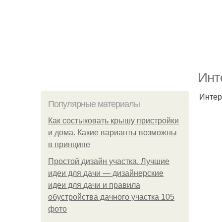
Инт
Интер
Популярные материалы
Как состыковать крышу пристройки
и дома. Какие варианты возможны
в принципе
Простой дизайн участка. Лучшие
идеи для дачи — дизайнерские
идеи для дачи и правила
обустройства дачного участка 105
фото