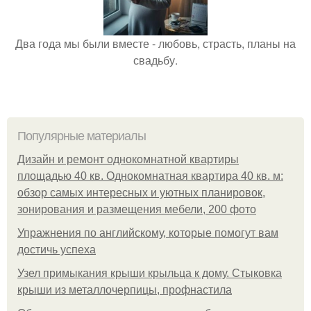
Два года мы были вместе - любовь, страсть, планы на
свадьбу.
Популярные материалы
Дизайн и ремонт однокомнатной квартиры
площадью 40 кв. Однокомнатная квартира 40 кв. м:
обзор самых интересных и уютных планировок,
зонирования и размещения мебели, 200 фото
Упражнения по английскому, которые помогут вам
достичь успеха
Узел примыкания крыши крыльца к дому. Стыковка
крыши из металлочерпицы, профнастила