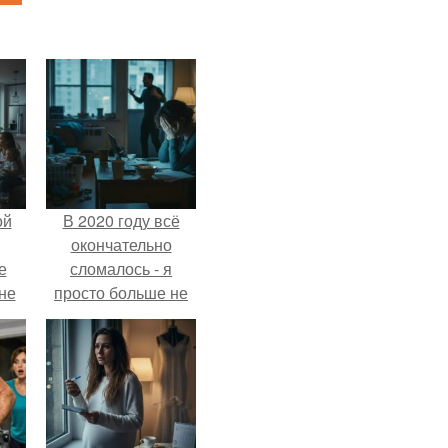
ой
В 2020 году всё
окончательно
е
сломалось - я
 не
просто больше не
для
тянула всё одна.
и
е