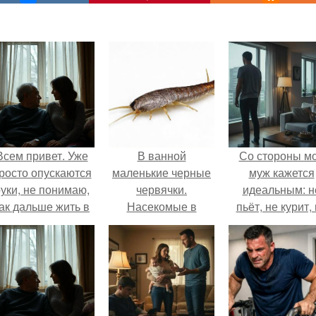
Всем привет. Уже
В ванной
Со стороны м
росто опускаются
маленькие черные
муж кажется
уки, не понимаю,
червячки.
идеальным: н
ак дальше жить в
Насекомые в
пьёт, не курит,
этой ситуации.
ванной: фото и
даёт поводов 
названия
ревности, с
ребёнком
справляется
отлично, да 
готовит лучш