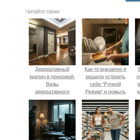
Читайте также
Декоративный
Как-то внезапно я
кирпич в прихожей.
решила устроить
п
Виды
себе "Ручной
р
декоративного
Режим" и помыть
к
кирпича
посуду без помощи
техники.