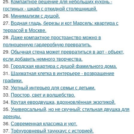
25.
Компактное решение для небольших кухонь -
гостиных - шкаф с откидной столешницей.
26.
Минимализм с душой.
27.
Водная гладь, березы и кот Марсель: квартира с
террасой в Москве.
28.
Даже компактное пространство можно в
полноценную гардеробную превратить.
29.
Обычная стена может превратиться в арт - объект,
если добавить немного творчества.
30.
Городская квартира с душой фамильного дома.
31.
Шахматная клетка в интерьере - возвращение
графики.
32.
Уютный интерьер для семьи с детьми.
33.
Простор, свет и волшебство.
34.
Крутая евродвушка, вдохновлённая экзотикой.
35.
Универсальный, но не скучный: стильная двушка для
аренды.
36.
Современная классика и уют.
37.
Трёхуровневый таунхаус с историей.