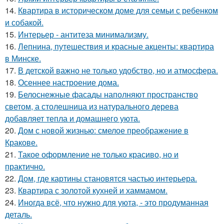
14.
Квартира в историческом доме для семьи с ребенком
и собакой.
15.
Интерьер - антитеза минимализму.
16.
Лепнина, путешествия и красные акценты: квартира
в Минске.
17.
В детской важно не только удобство, но и атмосфера.
18.
Осеннее настроение дома.
19.
Белоснежные фасады наполняют пространство
светом, а столешница из натурального дерева
добавляет тепла и домашнего уюта.
20.
Дом с новой жизнью: смелое преображение в
Кракове.
21.
Такое оформление не только красиво, но и
практично.
22.
Дом, где картины становятся частью интерьера.
23.
Квартира с золотой кухней и хаммамом.
24.
Иногда всё, что нужно для уюта, - это продуманная
деталь.