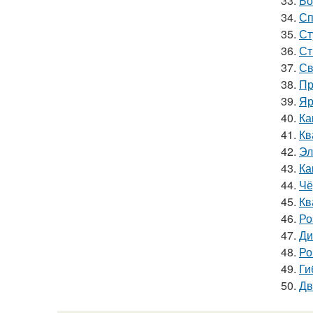
33.
Бо
34.
Сп
35.
Ст
36.
Ст
37.
Св
38.
Пр
39.
Яр
40.
Ка
41.
Кв
42.
Эл
43.
Ка
44.
Чё
45.
Кв
46.
Ро
47.
Ди
48.
Ро
49.
Ги
50.
Дв