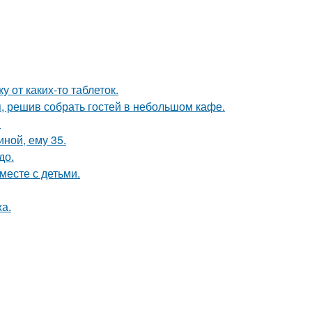
 от каких-то таблеток.
я, решив собрать гостей в небольшом кафе.
.
иной, ему 35.
до.
месте с детьми.
а.