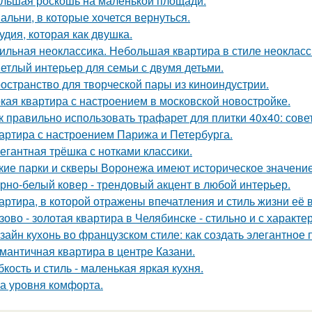
льшая роскошь на маленькой площади.
альни, в которые хочется вернуться.
удия, которая как двушка.
ильная неоклассика. Небольшая квартира в стиле неокласси
етлый интерьер для семьи с двумя детьми.
остранство для творческой пары из киноиндустрии.
кая квартира с настроением в московской новостройке.
к правильно использовать трафарет для плитки 40x40: сов
артира с настроением Парижа и Петербурга.
егантная трёшка с нотками классики.
кие парки и скверы Воронежа имеют историческое значени
рно-белый ковер - трендовый акцент в любой интерьер.
артира, в которой отражены впечатления и стиль жизни её 
зово - золотая квартира в Челябинске - стильно и с характе
зайн кухонь во французском стиле: как создать элегантное
мантичная квартира в центре Казани.
бкость и стиль - маленькая яркая кухня.
а уровня комфорта.