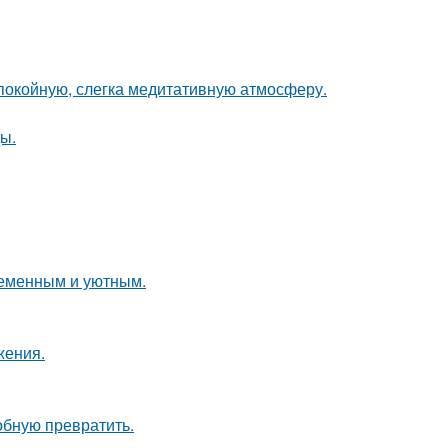
спокойную, слегка медитативную атмосферу.
ы.
ременным и уютным.
жения.
обную превратить.