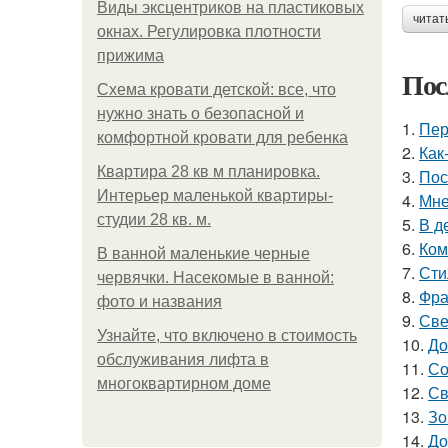
Виды эксцентриков на пластиковых
читат
окнах. Регулировка плотности
прижима
Пос
Схема кровати детской: все, что
нужно знать о безопасной и
1.
Пер
комфортной кровати для ребенка
2.
Как
Квартира 28 кв м планировка.
3.
Пос
Интерьер маленькой квартиры-
4.
Мне
студии 28 кв. м.
5.
В д
6.
Ком
В ванной маленькие черные
7.
Сти
червячки. Насекомые в ванной:
8.
Фра
фото и названия
9.
Све
Узнайте, что включено в стоимость
10.
До
обслуживания лифта в
11.
Со
многоквартирном доме
12.
Св
13.
Зо
14.
До