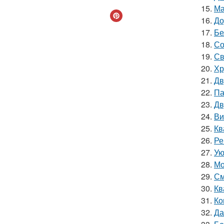
15.
Ма
16.
До
17.
Бе
18.
Со
19.
Св
20.
Хр
21.
Дв
22.
Па
23.
Дв
24.
Ви
25.
Кв
26.
Ре
27.
Ую
28.
Мо
29.
См
30.
Кв
31.
Ко
32.
Да