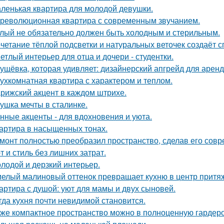
ленькая квартира для молодой девушки.
революционная квартира с современным звучанием.
лый не обязательно должен быть холодным и стерильным.
четание тёплой подсветки и натуральных веточек создаёт 
етлый интерьер для отца и дочери - студентки.
ущёвка, которая удивляет: дизайнерский апгрейд для аренд
ухкомнатная квартира с характером и теплом.
рижский акцент в каждом штрихе.
ушка мечты в сталинке.
нные акценты - для вдохновения и уюта.
артира в насыщенных тонах.
монт полностью преобразил пространство, сделав его сов
т и стиль без лишних затрат.
лодой и дерзкий интерьер.
елый малиновый оттенок превращает кухню в центр притя
артира с душой: уют для мамы и двух сыновей.
гда кухня почти невидимой становится.
же компактное пространство можно в полноценную гардер