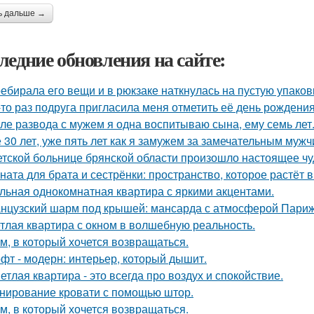
ь дальше →
ледние обновления на сайте:
ебирала его вещи и в рюкзаке наткнулась на пустую упаковку
-то раз подруга пригласила меня отметить её день рождени
ле развода с мужем я одна воспитываю сына, ему семь лет
 30 лет, уже пять лет как я замужем за замечательным мужч
етской больнице брянской области произошло настоящее чу
ната для брата и сестрёнки: пространство, которое растёт в
льная однокомнатная квартира с яркими акцентами.
нцузский шарм под крышей: мансарда с атмосферой Париж
тлая квартира с окном в волшебную реальность.
м, в который хочется возвращаться.
фт - модерн: интерьер, который дышит.
етлая квартира - это всегда про воздух и спокойствие.
нирование кровати с помощью штор.
м, в который хочется возвращаться.