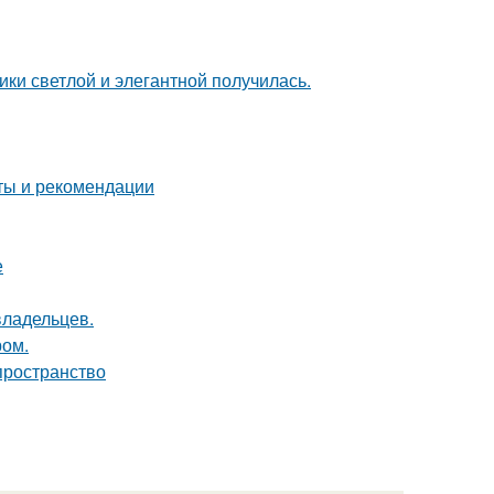
ки светлой и элегантной получилась.
еты и рекомендации
е
владельцев.
ром.
 пространство