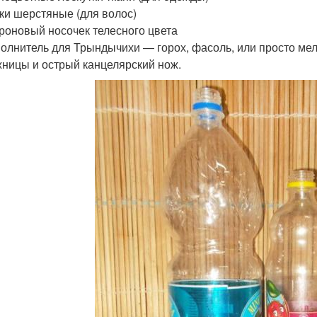
тки шерстяные (для волос)
проновый носочек телесного цвета
полнитель для Трындычихи — горох, фасоль, или просто ме
жницы и острый канцелярский нож.