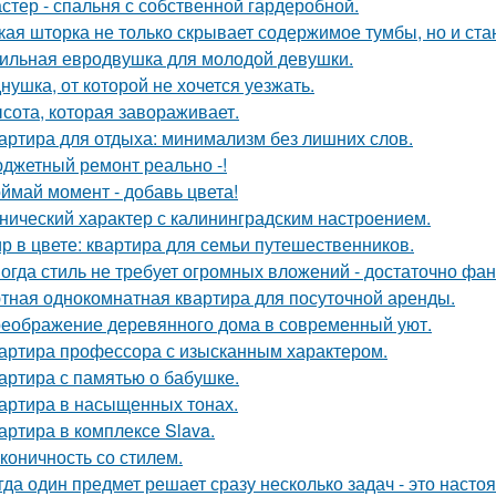
стер - спальня с собственной гардеробной.
кая шторка не только скрывает содержимое тумбы, но и ст
ильная евродвушка для молодой девушки.
нушка, от которой не хочется уезжать.
сота, которая завораживает.
артира для отдыха: минимализм без лишних слов.
джетный ремонт реально -!
ймай момент - добавь цвета!
нический характер с калининградским настроением.
р в цвете: квартира для семьи путешественников.
огда стиль не требует огромных вложений - достаточно фан
тная однокомнатная квартира для посуточной аренды.
еображение деревянного дома в современный уют.
артира профессора с изысканным характером.
артира с памятью о бабушке.
артира в насыщенных тонах.
артира в комплексе Slava.
коничность со стилем.
гда один предмет решает сразу несколько задач - это наст