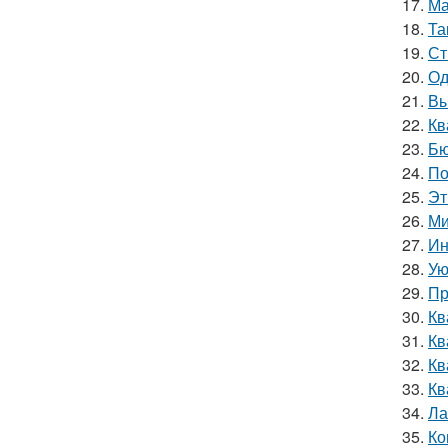
17.
Ма
18.
Та
19.
Ст
20.
Од
21.
Вы
22.
Кв
23.
Бю
24.
По
25.
Эт
26.
Ми
27.
Ин
28.
Ую
29.
Пр
30.
Кв
31.
Кв
32.
Кв
33.
Кв
34.
Ла
35.
Ко