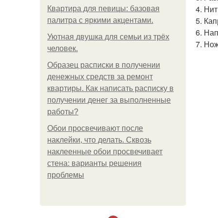
4. Ни
Квартира для певицы: базовая
5. Ка
палитра с яркими акцентами.
6. На
Уютная двушка для семьи из трёх
7. Но
человек.
Образец расписки в получении
денежных средств за ремонт
квартиры. Как написать расписку в
получении денег за выполненные
работы?
Обои просвечивают после
наклейки, что делать. Сквозь
наклеенные обои просвечивает
стена: варианты решения
проблемы