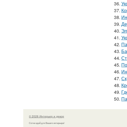
36.
Ую
37.
Ко
38.
Ин
39.
Де
40.
Эл
41.
Ую
42.
Па
43.
Ба
44.
Ст
45.
По
46.
Ин
47.
Ск
48.
Кр
49.
Гд
50.
Па
© 2026 Интерьер и декор
Сотни идей для Вашего интерьера!