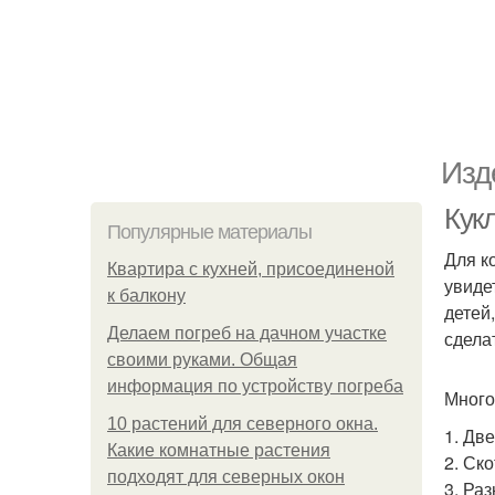
Изд
Кук
Популярные материалы
Для к
Квартира с кухней, присоединеной
увиде
к балкону
детей
Делаем погреб на дачном участке
сдела
своими руками. Общая
информация по устройству погреба
Много
10 растений для северного окна.
1. Дв
Какие комнатные растения
2. Ско
подходят для северных окон
3. Ра