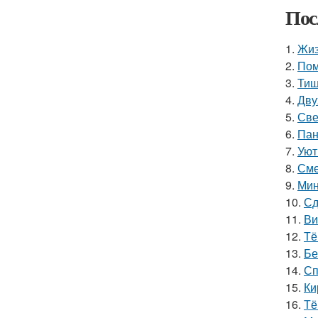
Пос
1.
Жиз
2.
Пом
3.
Тиш
4.
Дву
5.
Све
6.
Пан
7.
Уют
8.
Сме
9.
Мин
10.
Сд
11.
Ви
12.
Тё
13.
Бе
14.
Сп
15.
Ки
16.
Тё