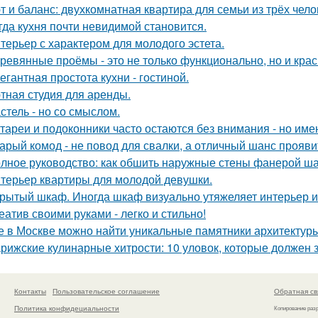
т и баланс: двухкомнатная квартира для семьи из трёх чело
гда кухня почти невидимой становится.
терьер с характером для молодого эстета.
ревянные проёмы - это не только функционально, но и крас
егантная простота кухни - гостиной.
тная студия для аренды.
стель - но со смыслом.
тареи и подоконники часто остаются без внимания - но имен
арый комод - не повод для свалки, а отличный шанс прояв
лное руководство: как обшить наружные стены фанерой ша
терьер квартиры для молодой девушки.
рытый шкаф. Иногда шкаф визуально утяжеляет интерьер и
еатив своими руками - легко и стильно!
е в Москве можно найти уникальные памятники архитектур
рижские кулинарные хитрости: 10 уловок, которые должен 
Контакты
Пользовательское соглашение
Обратная св
Политика конфидециальности
Копирование раз