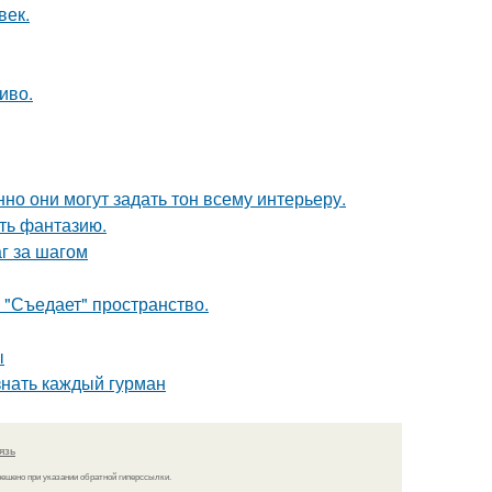
век.
иво.
но они могут задать тон всему интерьеру.
ить фантазию.
г за шагом
 "Съедает" пространство.
ы
знать каждый гурман
язь
решено при указании обратной гиперссылки.