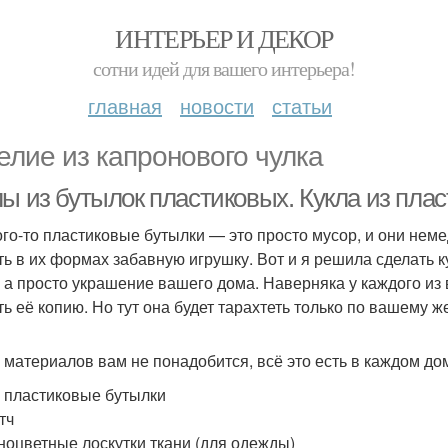
ИНТЕРЬЕР И ДЕКОР
сотни идей для вашего интерьера!
главная
новости
статьи
елие из капронового чулка
лы из бутылок пластиковых. Кукла из пла
ого-то пластиковые бутылки — это просто мусор, и они нем
ть в их формах забавную игрушку. Вот и я решила сделать к
, а просто украшение вашего дома. Наверняка у каждого из 
ть её копию. Но тут она будет тарахтеть только по вашему 
 материалов вам не понадобится, всё это есть в каждом до
е пластиковые бутылки
тч
зноцветные лоскутки ткани (для одежды)