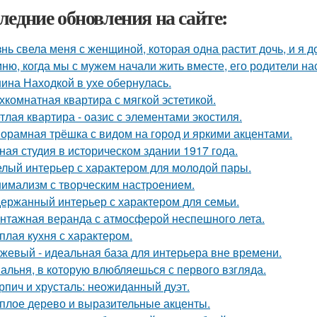
ледние обновления на сайте:
нь свела меня с женщиной, которая одна растит дочь, и я 
ню, когда мы с мужем начали жить вместе, его родители на
ина Находкой в ухе обернулась.
хкомнатная квартира с мягкой эстетикой.
тлая квартира - оазис с элементами экостиля.
орамная трёшка с видом на город и яркими акцентами.
ная студия в историческом здании 1917 года.
лый интерьер с характером для молодой пары.
имализм с творческим настроением.
ержанный интерьер с характером для семьи.
нтажная веранда с атмосферой неспешного лета.
плая кухня с характером.
жевый - идеальная база для интерьера вне времени.
альня, в которую влюбляешься с первого взгляда.
рпич и хрусталь: неожиданный дуэт.
плое дерево и выразительные акценты.