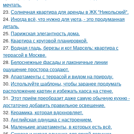
мечтать.
23.
Солнечная квартира для аренды в ЖК "Никольский".
24.
Иногда всё, что нужно для уюта, - это продуманная
деталь.
25.
Парижская элегантность дома.
26.
Квартира с круговой планировкой.
27.
Водная гладь, березы и кот Марсель: квартира с
террасой в Москве.
28.
Белоснежные фасады и лаконичные линии
ощущение простора создают.
29.
Апартаменты с террасой и видом на природу.
30.
Используйте шаблоны, чтобы заранее продумать
расположение картин и избежать хаоса на стене.
31.
Этот приём преобразит даже самую обычную кухню -
достаточно добавить правильное освещение.
32.
Керамика, которая вдохновляет.
33.
Английская однушка с настроением.
34.
Маленькие апартаменты, в которых есть всё.
35.
Смелая и живая однушка для яркой девушки.