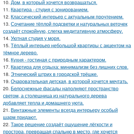
10.
Дом, в который хочется возвращаться.
11.
Квартира - студия с зонированием.
12.
Классический интерьер с актуальным прочтением.
13.
Сочетание тёплой подсветки и натуральных веточек
создаёт спокойную, слегка медитативную атмосферу.
14.
Уютная студия у моря.
15.
Тёплый интерьер небольшой квартиры с акцентом на
тёмное дерево.
16.
Кухня - гостиная с природным характером.
17.
Квартира для отдыха: минимализм без лишних слов.
18.
Этнический штрих в городской трёшке.
19.
Очаровательная детская, в которой хочется мечтать.
20.
Белоснежные фасады наполняют пространство
светом, а столешница из натурального дерева
добавляет тепла и домашнего уюта.
21.
Винтажные элементы всегда интерьеру особый
шарм придают.
22.
Такое решение создаёт ощущение лёгкости и
простора, превращая спальню в место, где хочется