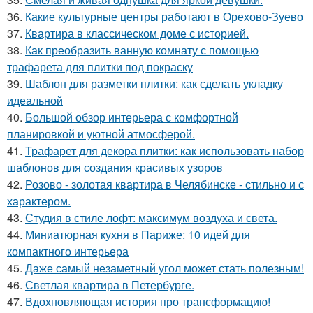
36.
Какие культурные центры работают в Орехово-Зуево
37.
Квартира в классическом доме с историей.
38.
Как преобразить ванную комнату с помощью
трафарета для плитки под покраску
39.
Шаблон для разметки плитки: как сделать укладку
идеальной
40.
Большой обзор интерьера с комфортной
планировкой и уютной атмосферой.
41.
Трафарет для декора плитки: как использовать набор
шаблонов для создания красивых узоров
42.
Розово - золотая квартира в Челябинске - стильно и с
характером.
43.
Студия в стиле лофт: максимум воздуха и света.
44.
Миниатюрная кухня в Париже: 10 идей для
компактного интерьера
45.
Даже самый незаметный угол может стать полезным!
46.
Светлая квартира в Петербурге.
47.
Вдохновляющая история про трансформацию!