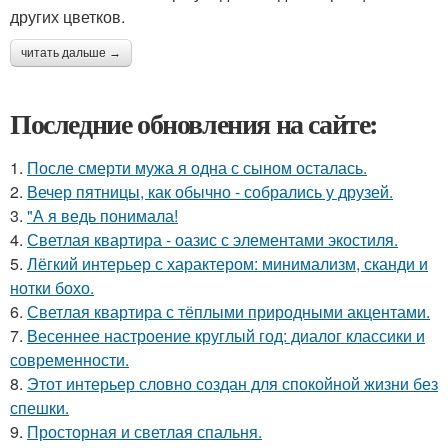
других цветков.
читать дальше →
Последние обновления на сайте:
1.
После смерти мужа я одна с сыном осталась.
2.
Вечер пятницы, как обычно - собрались у друзей.
3.
"А я ведь понимала!
4.
Светлая квартира - оазис с элементами экостиля.
5.
Лёгкий интерьер с характером: минимализм, сканди и
нотки бохо.
6.
Светлая квартира с тёплыми природными акцентами.
7.
Весеннее настроение круглый год: диалог классики и
современности.
8.
Этот интерьер словно создан для спокойной жизни без
спешки.
9.
Просторная и светлая спальня.