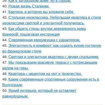
39.
Как в загородном доме, но в городе.
40.
Новая жизнь Сталинки.
41.
Картина, в которую вы вложили себя.
42.
Стильная неоклассика. Небольшая квартира в стиле
неоклассики светлой и элегантной получилась.
43.
Как обшить стены внутри деревянного дома
фанерой: пошаговая инструкция
44.
Современная евродвушка с характером.
45.
Элегантность и комфорт: как создать кухню-гостиную
во французском стиле
46.
Светлая и элегантная квартира с двумя спальнями.
47.
Мы показываем красивую террасу с потрясающим
видом на горы.
48.
Квартира с акцентом на уют и творчество.
49.
Какие современные спортивные сооружения есть в
Волгограде
50.
Яркий интерьер, который не оставляет
равнодушным.