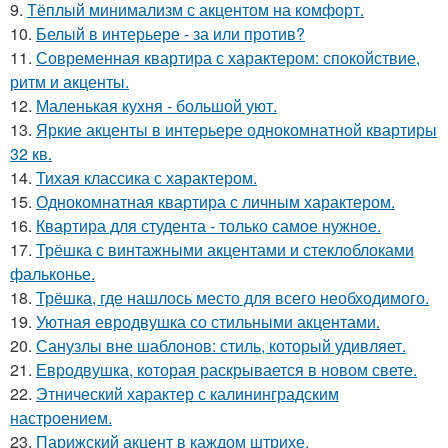
9.
Тёплый минимализм с акцентом на комфорт.
10.
Белый в интерьере - за или против?
11.
Современная квартира с характером: спокойствие,
ритм и акценты.
12.
Маленькая кухня - большой уют.
13.
Яркие акценты в интерьере однокомнатной квартиры
32 кв.
14.
Тихая классика с характером.
15.
Однокомнатная квартира с личным характером.
16.
Квартира для студента - только самое нужное.
17.
Трёшка с винтажными акцентами и стеклоблоками
фальконье.
18.
Трёшка, где нашлось место для всего необходимого.
19.
Уютная евродвушка со стильными акцентами.
20.
Санузлы вне шаблонов: стиль, который удивляет.
21.
Евродвушка, которая раскрывается в новом свете.
22.
Этнический характер с калининградским
настроением.
23.
Парижский акцент в каждом штрихе.