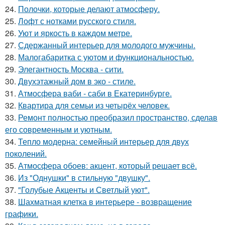
24.
Полочки, которые делают атмосферу.
25.
Лофт с нотками русского стиля.
26.
Уют и яркость в каждом метре.
27.
Сдержанный интерьер для молодого мужчины.
28.
Малогабаритка с уютом и функциональностью.
29.
Элегантность Москва - сити.
30.
Двухэтажный дом в эко - стиле.
31.
Атмосфера ваби - саби в Екатеринбурге.
32.
Квартира для семьи из четырёх человек.
33.
Ремонт полностью преобразил пространство, сделав
его современным и уютным.
34.
Тепло модерна: семейный интерьер для двух
поколений.
35.
Атмосфера обоев: акцент, который решает всё.
36.
Из "Однушки" в стильную "двушку".
37.
"Голубые Акценты и Светлый уют".
38.
Шахматная клетка в интерьере - возвращение
графики.