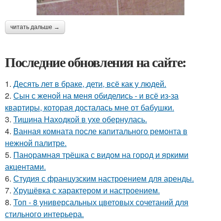
читать дальше →
Последние обновления на сайте:
1.
Десять лет в браке, дети, всё как у людей.
2.
Сын с женой на меня обиделись - и всё из-за
квартиры, которая досталась мне от бабушки.
3.
Тишина Находкой в ухе обернулась.
4.
Ванная комната после капитального ремонта в
нежной палитре.
5.
Панорамная трёшка с видом на город и яркими
акцентами.
6.
Студия с французским настроением для аренды.
7.
Хрущёвка с характером и настроением.
8.
Топ - 8 универсальных цветовых сочетаний для
стильного интерьера.