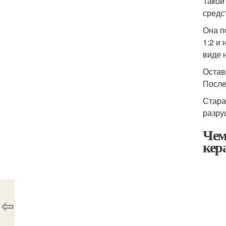
Такой
средс
Она п
1:2 и
виде 
Остав
После
Стара
разру
Чем
кер
⇦