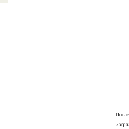
После
Загря