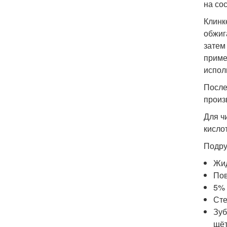
на со
Клинк
обжиг
затем
приме
испол
После
произ
Для ч
кисло
Подру
Жид
Пов
5% 
Сте
Зуб
щёт