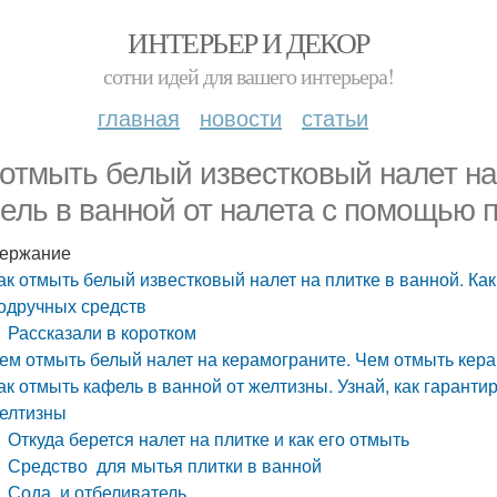
ИНТЕРЬЕР И ДЕКОР
сотни идей для вашего интерьера!
главная
новости
статьи
 отмыть белый известковый налет на
ель в ванной от налета с помощью 
ержание
ак отмыть белый известковый налет на плитке в ванной. Ка
одручных средств
Рассказали в коротком
ем отмыть белый налет на керамограните. Чем отмыть кера
ак отмыть кафель в ванной от желтизны. Узнай, как гаранти
елтизны
Откуда берется налет на плитке и как его отмыть
Средство для мытья плитки в ванной
Сода и отбеливатель