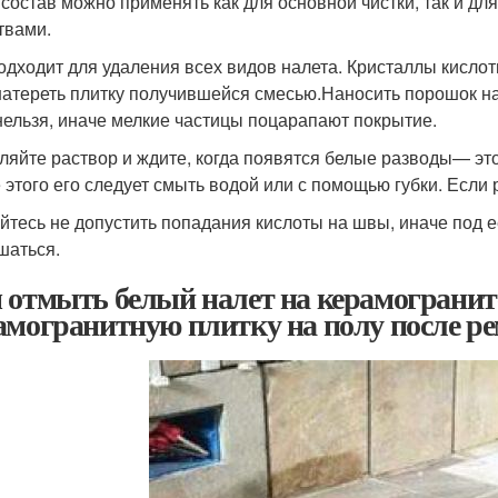
 состав можно применять как для основной чистки, так и д
твами.
одходит для удаления всех видов налета. Кристаллы кисло
 натереть плитку получившейся смесью.
Наносить порошок на
нельзя, иначе мелкие частицы поцарапают покрытие
.
ляйте раствор и ждите, когда появятся белые разводы— это 
 этого его следует смыть водой или с помощью губки. Если 
йтесь не допустить попадания кислоты на швы, иначе под е
шаться.
 отмыть белый налет на керамогранит
амогранитную плитку на полу после р