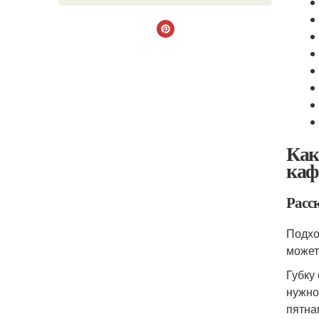
Как
каф
Расс
Подхо
может
Губку
нужно
пятна