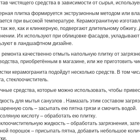
став чистящего средства в зависимости от сырья, используе
ерная плитка формируется экструзионным методом или вла
ается при высокой температуре. Керамогранитную изготавл
 так же, как и клинкерную, подвергают длительному обжигу
нении. Их используют при облицовке фасадов, укладывают 
ьзуют в ландшафтном дизайне.
 ремонта качественно отмыть напольную плитку от загря
водства, приобретённым в магазине, или же приготовить чи
истки керамогранита подойдут несколько средств. В том чи
та, стеклоочиститель.
чные средства, которые можно использовать, чтобы привес
кость для мытья санузлов . Намазать этим составом загряз
аренную соль – засыпать ею пятна грязи и смочить водой.
соляную кислоту – обработать ею плитку.
клоочистительную жидкость – обработать загрязнения, зате
ной порошок – присыпать пятна, добавить небольшое колич
ки.