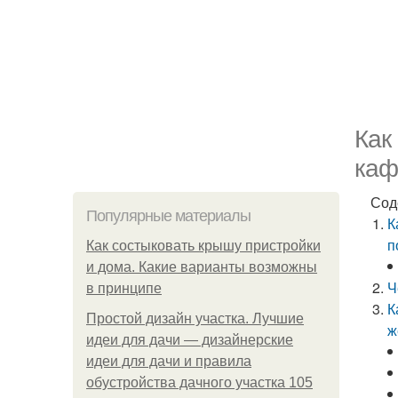
Как
каф
Сод
Популярные материалы
К
п
Как состыковать крышу пристройки
и дома. Какие варианты возможны
Ч
в принципе
К
Простой дизайн участка. Лучшие
ж
идеи для дачи — дизайнерские
идеи для дачи и правила
обустройства дачного участка 105