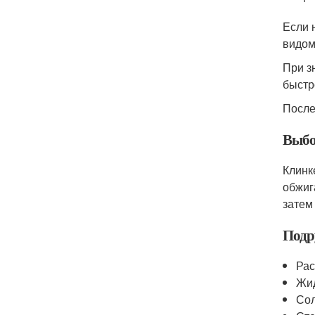
Если 
видом
При з
быстр
После
Выбо
Клинк
обжиг
затем
Подр
Рас
Жид
Сол