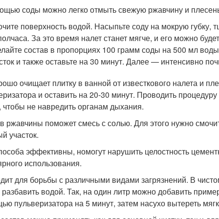
ощью соды можно легко отмыть свежую ржавчину и плесень
чите поверхность водой. Насыпьте соду на мокрую губку, т
полчаса. За это время налет станет мягче, и его можно буде
лайте состав в пропорциях 100 грамм соды на 500 мл вод
сток и также оставьте на 30 минут. Далее — интенсивно поч
рошо очищает плитку в ванной от известкового налета и пл
еризатора и оставить на 20-30 минут. Проводить процедуру
, чтобы не навредить органам дыхания.
в ржавчины поможет смесь с солью. Для этого нужно смочить
ый участок.
пособа эффективны, но
могут нарушить целостность цемент
ярного использования.
дит для борьбы с различными видами загрязнений. В чистом
 разбавить водой. Так, на один литр можно добавить приме
ью пульверизатора на 5 минут, затем насухо вытереть мягк