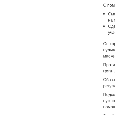
С пом
Смо
на 
Сде
уча
Он хо
пульв
маске
Проти
грязн
Оба с
регул
Подхо
нужно
помощ