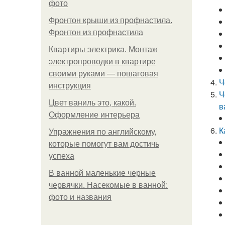
фото
Фронтон крыши из профнастила.
Фронтон из профнастила
Квартиры электрика. Монтаж
электропроводки в квартире
своими руками — пошаговая
Ч
инструкция
Ч
Цвет ваниль это, какой.
в
Оформление интерьера
К
Упражнения по английскому,
которые помогут вам достичь
успеха
В ванной маленькие черные
червячки. Насекомые в ванной:
фото и названия