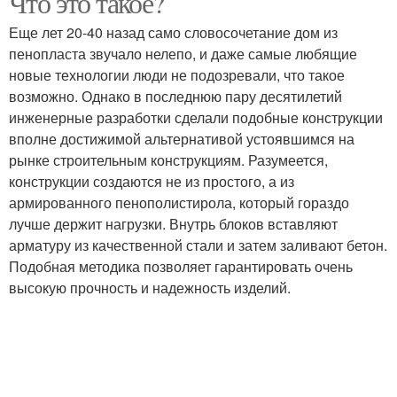
Что это такое?
Еще лет 20-40 назад само словосочетание дом из
пенопласта звучало нелепо, и даже самые любящие
новые технологии люди не подозревали, что такое
Средство для очистки
Супер средства
возможно. Однако в последнюю пару десятилетий
инженерные разработки сделали подобные конструкции
вполне достижимой альтернативой устоявшимся на
рынке строительным конструкциям. Разумеется,
Средство от
Средство от налета
конструкции создаются не из простого, а из
известкового налета
армированного пенополистирола, который гораздо
лучше держит нагрузки. Внутрь блоков вставляют
арматуру из качественной стали и затем заливают бетон.
Средства для
Подобная методика позволяет гарантировать очень
Щелочное средство
акриловых ванн
высокую прочность и надежность изделий.
Средства для ухода
Моющий средство