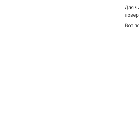
Для ч
повер
Вот п