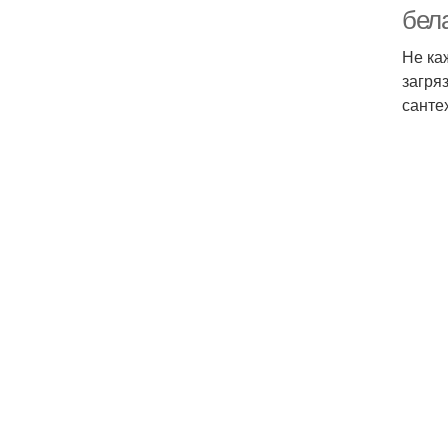
бел
Не ка
загря
санте