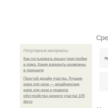
Сре
Популярные материалы
П
Как состыковать крышу пристройки
и дома. Какие варианты возможны
в принципе
Простой дизайн участка. Лучшие
идеи для дачи — дизайнерские
идеи для дачи и правила
обустройства дачного участка 105
фото