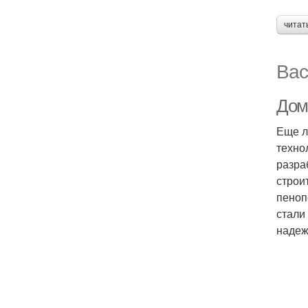
читат
Вас
Дом 
Еще л
техно
разра
строи
пеноп
стали
надеж