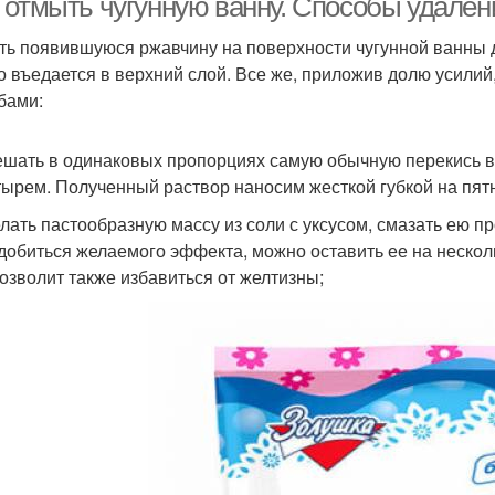
 отмыть чугунную ванну. Способы удале
ть появившуюся ржавчину на поверхности чугунной ванны д
о въедается в верхний слой. Все же, приложив долю усили
бами:
ешать в одинаковых пропорциях самую обычную перекись во
ырем. Полученный раствор наносим жесткой губкой на пятн
елать пастообразную массу из соли с уксусом, смазать ею п
добиться желаемого эффекта, можно оставить ее на несколь
позволит также избавиться от желтизны;