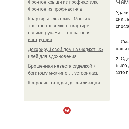
Чем
Фронтон крыши из профнастила.
Фронтон из профнастила
Удали
сильн
Квартиры электрика. Монтаж
спосо
электропроводки в квартире
своими руками — пошаговая
инструкция
1. См
нашат
Декорируй свой дом на бюджет: 25
идей для вдохновения
2. Сд
было 
Брошенная невеста сиделкой к
зато 
богатому мужчине … устроилась.
Ковролин: от идеи до реализации