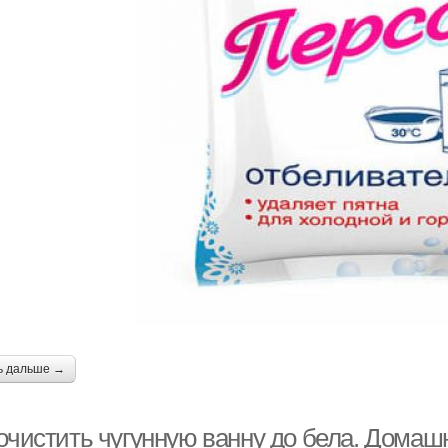
ь дальше →
 очистить чугунную ванну до бела. Домаш