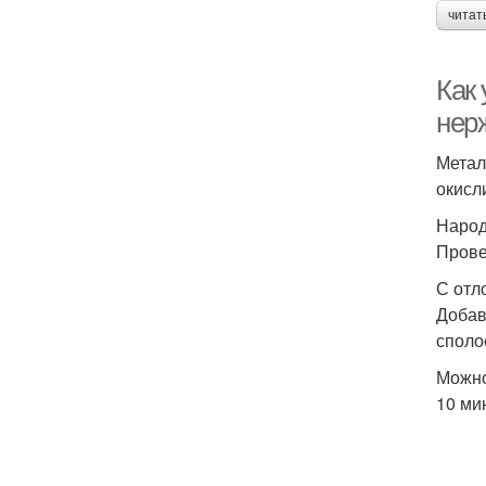
читат
Как
нер
Метал
окисл
Народ
Прове
С отл
Добав
споло
Можно
10 ми