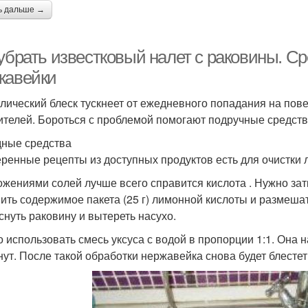
ь дальше →
 убрать известковый налет с раковины. С
жавейки
лический блеск тускнеет от ежедневного попадания на пове
ителей. Бороться с проблемой помогают подручные средств
ные средства
ренные рецепты из доступных продуктов есть для очистки 
ожениями солей лучше всего справится кислота . Нужно зат
ить содержимое пакета (25 г) лимонной кислоты и размешать
снуть раковину и вытереть насухо.
 использовать смесь уксуса с водой в пропорции 1:1. Она 
нут. После такой обработки нержавейка снова будет блестет